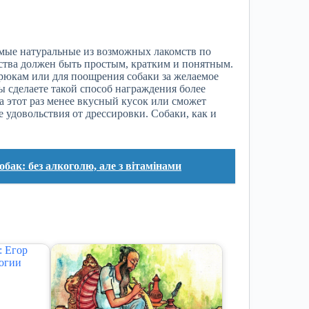
амые натуральные из возможных лакомств по
мства должен быть простым, кратким и понятным.
трюкам или для поощрения собаки за желаемое
ы сделаете такой способ награждения более
на этот раз менее вкусный кусок или сможет
 удовольствия от дрессировки. Собаки, как и
обак: без алкоголю, але з вітамінами