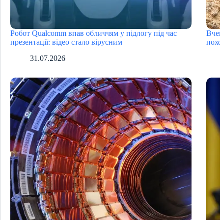
Робот Qualcomm впав обличчям у підлогу під час
Вче
презентації: відео стало вірусним
пох
31.07.2026