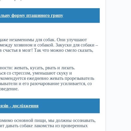
ельну форму пташиного грипу
даже незаменимы для собак. Они улучшают
ежду хозяином и собакой. Закуски для собаки –
 счастья в мозг! Так что можно смело сказать,
сти: жевать, кусать, рвать и лизать.
ся со стрессом, уменьшают скуку и
екомендуется ежедневно жевать прорезыватель
ыватели и его разочарование усиливается, со
оведение.
язів - дослідження
 помимо основной пищи, мы должны осознавать,
тоит давать собаке лакомства из проверенных