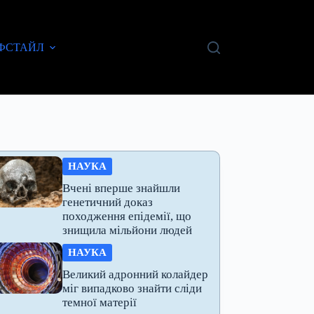
ФСТАЙЛ
НАУКА
Вчені вперше знайшли
генетичний доказ
походження епідемії, що
знищила мільйони людей
НАУКА
Великий адронний колайдер
міг випадково знайти сліди
темної матерії