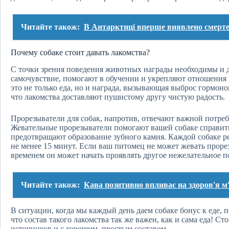
Читайте також:
В Антарктиці вперше виявлено смерт
Почему собаке стоит давать лакомства?
С точки зрения поведения животных награды необходимы и 
самочувствие, помогают в обучении и укрепляют отношения м
это не только еда, но и награда, вызывающая выброс гормонов
что лакомства доставляют пушистому другу чистую радость.
Прорезыватели для собак, напротив, отвечают важной потребно
Жевательные прорезыватели помогают вашей собаке справить
предотвращают образование зубного камня. Каждой собаке р
не менее 15 минут. Если ваш питомец не может жевать прорез
временем он может начать проявлять другое нежелательное п
Читайте також:
Кава позитивно впливає на здоров'я м'
В ситуации, когда мы каждый день даем собаке бонус к еде,
что состав такого лакомства так же важен, как и сама еда! С
источников и с хорошим, простым составом.