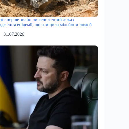
ні вперше знайшли генетичний доказ
одження епідемії, що знищила мільйони людей
31.07.2026