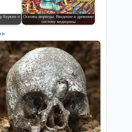
ор Буркин о
Основы аюрведы: Введение в древнюю
систему медицины
иси