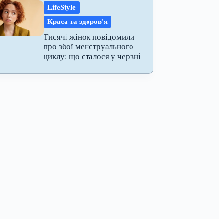
LifeStyle
Краса та здоров'я
Тисячі жінок повідомили
про збої менструального
циклу: що сталося у червні