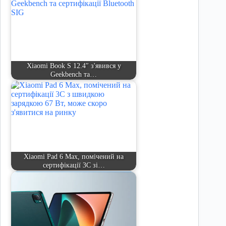
Xiaomi Book S 12.4″ з'явився у
Geekbench та…
Xiaomi Pad 6 Max, помічений на
сертифікації 3C зі…