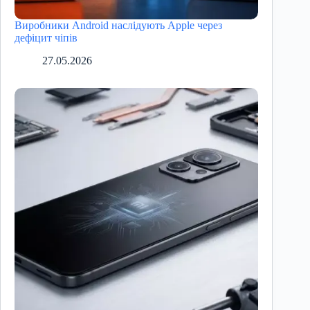
Виробники Android наслідують Apple через
дефіцит чіпів
27.05.2026