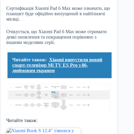
Сертифікація Xiaomi Pad 6 Max може означати, що
планшет буде офіційно випущений в найближчі
місяці.
Очікується, що Xiaomi Pad 6 Max може отримати
деякі оновлення та покращення порівняно з
іншими моделями серії.
Читайте також:
Xiaomi випустили новий
смарт-телевізор Mi TV ES Pro з 86-
дюймовим екраном
Читайте також: