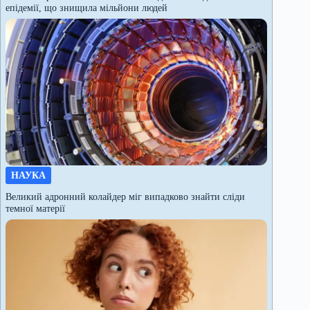
епідемії, що знищила мільйони людей
НАУКА
Великий адронний колайдер міг випадково знайти сліди
темної матерії