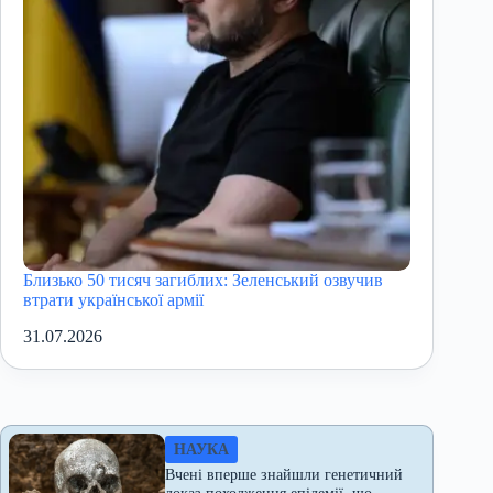
Близько 50 тисяч загиблих: Зеленський озвучив
втрати української армії
31.07.2026
НАУКА
Вчені вперше знайшли генетичний
доказ походження епідемії, що