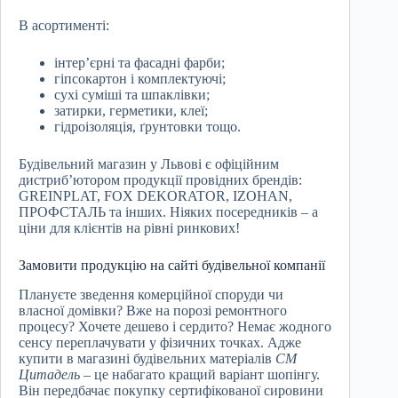
В асортименті:
інтер’єрні та фасадні фарби;
гіпсокартон і комплектуючі;
сухі суміші та шпаклівки;
затирки, герметики, клеї;
гідроізоляція, ґрунтовки тощо.
Будівельний магазин у Львові є офіційним
дистриб’ютором продукції провідних брендів:
GREINPLAT, FOX DEKORATOR, IZOHAN,
ПРОФСТАЛЬ та інших. Ніяких посередників – а
ціни для клієнтів на рівні ринкових!
Замовити продукцію на сайті будівельної компанії
Плануєте зведення комерційної споруди чи
власної домівки? Вже на порозі ремонтного
процесу? Хочете дешево і сердито? Немає жодного
сенсу переплачувати у фізичних точках. Адже
купити в магазині будівельних матеріалів
СМ
Цитадель
– це набагато кращий варіант шопінгу.
Він передбачає покупку сертифікованої сировини