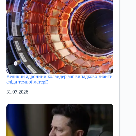
Великий адронний колайдер міг випадково знайти
сліди темної матерії
31.07.2026