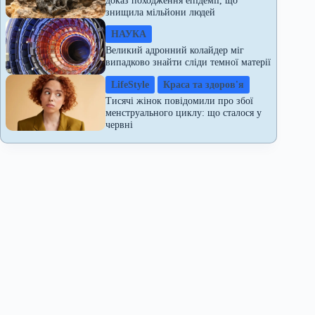
знищила мільйони людей
НАУКА
Великий адронний колайдер міг
випадково знайти сліди темної матерії
LifeStyle
Краса та здоров'я
Тисячі жінок повідомили про збої
менструального циклу: що сталося у
червні