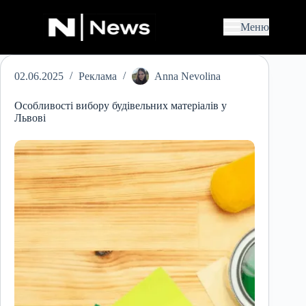
П
е
Меню
р
е
й
т
02.06.2025
Реклама
Anna Nevolina
и
д
о
Особливості вибору будівельних матеріалів у
в
Львові
м
і
с
т
у