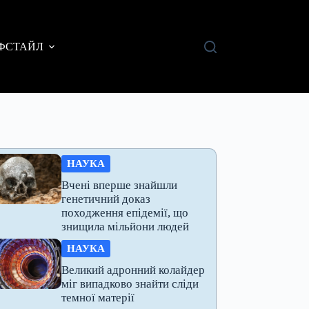
ФСТАЙЛ
НАУКА
Вчені вперше знайшли
генетичний доказ
походження епідемії, що
знищила мільйони людей
НАУКА
Великий адронний колайдер
міг випадково знайти сліди
темної матерії