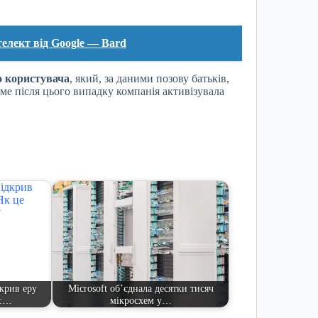
телект від Google — Bard
о користувача
, який, за даними позову батьків,
аме після цього випадку компанія активізувала
крив еру
Microsoft об’єднала десятки тисяч
у:…
мікросхем у…