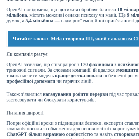
OpenAI повідомила, що щотижня обробляє близько
18 мільяр
мільйона
, містять можливі ознаки психозу чи манії. Ще
9 міл
думок, а
5,4 мільйона
— надмірної емоційної прив’язаності д
Читайте також:
Meta створили ШІ, який є аналогом 
Як компанія реагує
OpenAI зазначає, що співпрацює з
170 фахівцями з психічног
тривожні сигнали. За словами компанії, їй вдалося
зменшити 
також навчити модель
краще деескалювати
небезпечні розм
професійної допомоги
чи гарячих ліній.
Також з’явилися
нагадування робити перерви
під час тривал
застосовувати чи блокувати користувачів.
Питання щирості
Попри офіційні кроки з підвищення безпеки, експерти ставля
компанія посилила обмеження для неповнолітніх користувачі
ChatGPT більш виразною особистістю
та навіть
створюват