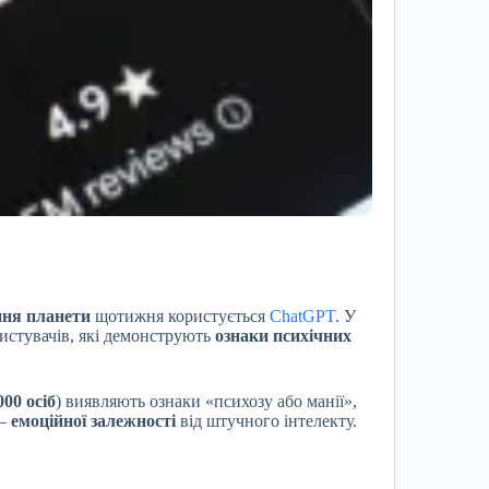
ння планети
щотижня користується
ChatGPT
. У
истувачів, які демонструють
ознаки психічних
000 осіб
) виявляють ознаки «психозу або манії»,
—
емоційної залежності
від штучного інтелекту.