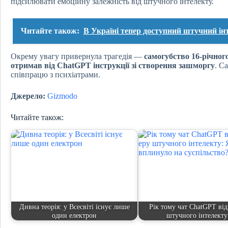
підсилювати емоційну залежність від штучного інтелекту.
Читайте також:
В Україні тепер доступний штучний ін
Окрему увагу привернула трагедія —
самогубство 16-річног
отримав від ChatGPT інструкції зі створення зашморгу
. С
співпрацю з психіатрами.
Джерело:
Gizmodo
Читайте також:
Дивна теорія: у Всесвіті існує лише
Рік тому чат ChatGPT від
один електрон
штучного інтелект