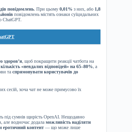
дів повідомлень
. При цьому
0,01%
з них, або
1,8
ьйонів
повідомлень містять ознаки суїцидальних
о ChatGPT.
ChatGPT
о здоров’я
, щоб покращити реакції чатбота на
кількість «невдалих відповідей» на 65–80%
, а
ови та
спрямовувати користувачів до
их сесій, хоча чат не може примусово їх
ть під сумнів щирість OpenAI. Нещодавно
в, але водночас додала
можливість наділяти
и еротичний контент
— що може лише