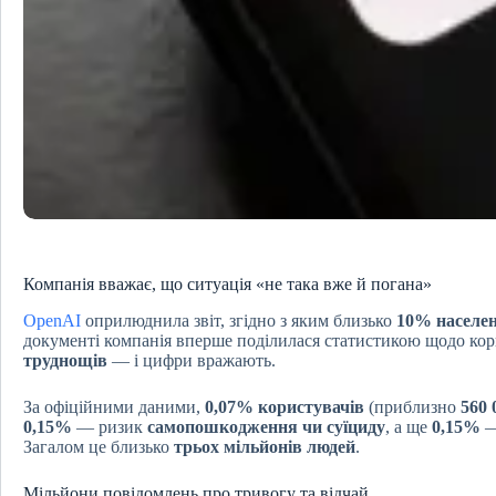
Компанія вважає, що ситуація «не така вже й погана»
OpenAI
оприлюднила звіт, згідно з яким близько
10% населе
документі компанія вперше поділилася статистикою щодо кор
труднощів
— і цифри вражають.
За офіційними даними,
0,07% користувачів
(приблизно
560 
0,15%
— ризик
самопошкодження чи суїциду
, а ще
0,15%
Загалом це близько
трьох мільйонів людей
.
Мільйони повідомлень про тривогу та відчай