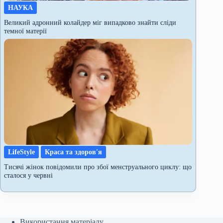
НАУКА
Великий адронний колайдер міг випадково знайти сліди
темної матерії
LifeStyle
Краса та здоров'я
Тисячі жінок повідомили про збої менструального циклу: що
сталося у червні
Використання матеріалу