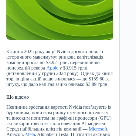
3 липня 2025 року акції Nvidia досягли нового
історичного максимуму: ринкова капіталізація
компанії зросла до $3.92 трлн, перевищивши
попередній рекорд
Apple
у $3.915 трлн
(встановлений у грудні 2024 року). Однак до кінця
торгів ціна акцій дещо знизилася — до $159.60 за
штуку, що дало капіталізацію близько $3.89 трлн.
Що відомо
Невпинне зростання вартості Nvidia пов’язують із
бурхливим розвитком ринку штучного інтелекту
та високим попитом на графічні процесори (GPU),
які використовуються для навчання AI-моделей.
Серед найбільших клієнтів компанії —
Microsoft
,
Amazon,
Meta
, Alphabet і Tesla. Ці гіганти активно