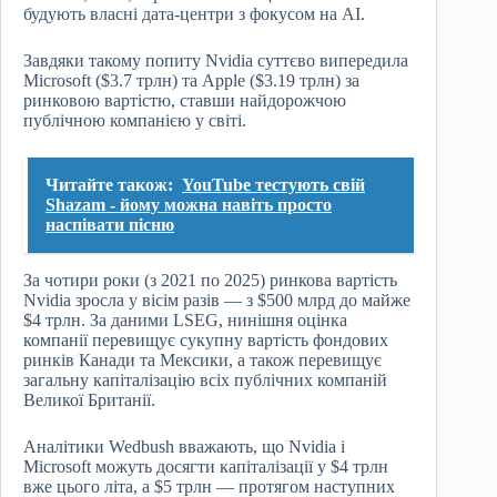
будують власні дата-центри з фокусом на AI.
Завдяки такому попиту Nvidia суттєво випередила
Microsoft ($3.7 трлн) та Apple ($3.19 трлн) за
ринковою вартістю, ставши найдорожчою
публічною компанією у світі.
Читайте також:
YouTube тестують свій
Shazam - йому можна навіть просто
наспівати пісню
За чотири роки (з 2021 по 2025) ринкова вартість
Nvidia зросла у вісім разів — з $500 млрд до майже
$4 трлн. За даними LSEG, нинішня оцінка
компанії перевищує сукупну вартість фондових
ринків Канади та Мексики, а також перевищує
загальну капіталізацію всіх публічних компаній
Великої Британії.
Аналітики Wedbush вважають, що Nvidia і
Microsoft можуть досягти капіталізації у $4 трлн
вже цього літа, а $5 трлн — протягом наступних