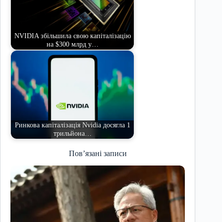
NVIDIA збільшила свою капіталізацію
на $300 млрд у…
Ринкова капіталізація Nvidia досягла 1
трильйона…
Пов’язані записи