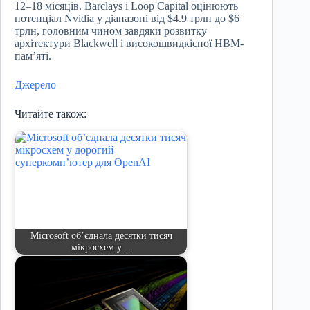
12–18 місяців. Barclays і Loop Capital оцінюють
потенціал Nvidia у діапазоні від $4.9 трлн до $6
трлн, головним чином завдяки розвитку
архітектури Blackwell і високошвидкісної HBM-
пам’яті.
Джерело
Читайте також:
Microsoft об’єднала десятки тисяч
мікросхем у…