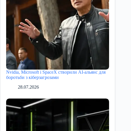
Nvidia, Microsoft і SpaceX створили AI-альянс для
боротьби з кіберзагрозами
28.07.2026