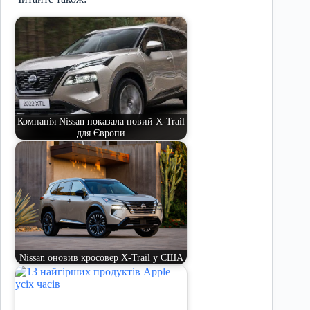
Компанія Nissan показала новий X-Trail
для Європи
Nissan оновив кросовер X-Trail у США