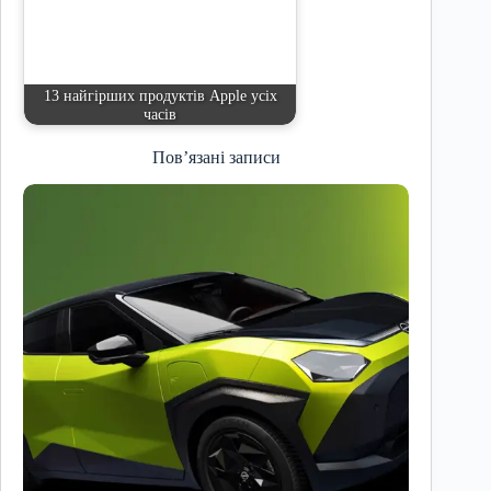
13 найгірших продуктів Apple усіх
часів
Пов’язані записи