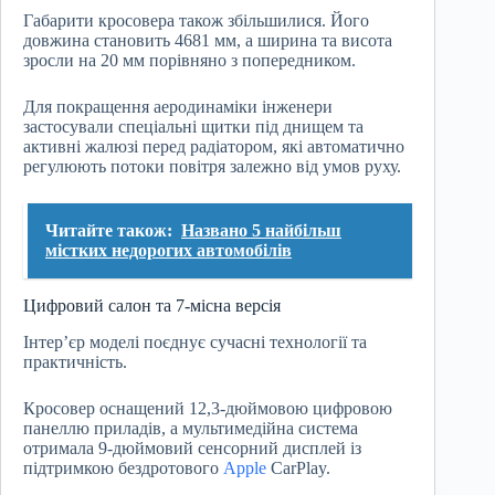
Габарити кросовера також збільшилися. Його
довжина становить 4681 мм, а ширина та висота
зросли на 20 мм порівняно з попередником.
Для покращення аеродинаміки інженери
застосували спеціальні щитки під днищем та
активні жалюзі перед радіатором, які автоматично
регулюють потоки повітря залежно від умов руху.
Читайте також:
Названо 5 найбільш
містких недорогих автомобілів
Цифровий салон та 7-місна версія
Інтер’єр моделі поєднує сучасні технології та
практичність.
Кросовер оснащений 12,3-дюймовою цифровою
панеллю приладів, а мультимедійна система
отримала 9-дюймовий сенсорний дисплей із
підтримкою бездротового
Apple
CarPlay.