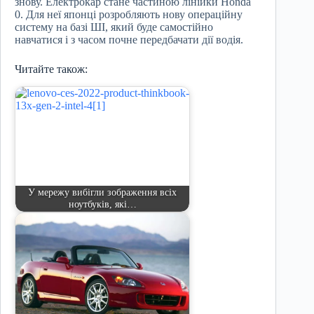
знову. Електрокар стане частиною лінійки Honda
0. Для неї японці розробляють нову операційну
систему на базі ШІ, який буде самостійно
навчатися і з часом почне передбачати дії водія.
Читайте також:
У мережу вибігли зображення всіх
ноутбуків, які…