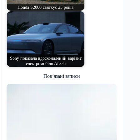
Honda S2000 святкує 25 років
Sony показала вдосконалений варіант
електромобіля Afeela
Пов’язані записи