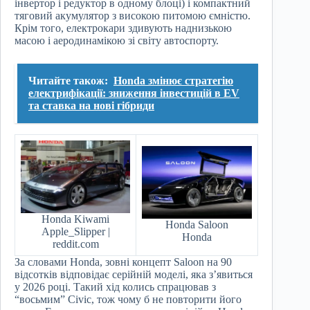
інвертор і редуктор в одному блоці) і компактний
тяговий акумулятор з високою питомою ємністю.
Крім того, електрокари здивують наднизькою
масою і аеродинамікою зі світу автоспорту.
Читайте також:
Honda змінює стратегію
електрифікації: зниження інвестицій в EV
та ставка на нові гібриди
Honda Kiwami
Honda Saloon
Apple_Slipper |
Honda
reddit.com
За словами Honda, зовні концепт Saloon на 90
відсотків відповідає серійній моделі, яка з’явиться
у 2026 році. Такий хід колись спрацював з
“восьмим” Civic, тож чому б не повторити його