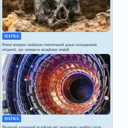
НАУКА
Вчені вперше знайшли генетичний доказ походження
епідемії, що знищила мільйони людей
НАУКА
Великий адронний колайдер міг випадково знайти сліди