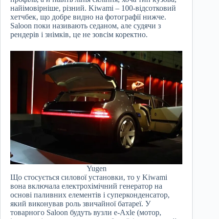
найімовірніше, різний. Kiwami – 100-відсотковий
хетчбек, що добре видно на фотографії нижче.
Saloon поки називають седаном, але судячи з
рендерів і знімків, це не зовсім коректно.
Yugen
Що стосується силової установки, то у Kiwami
вона включала електрохімічний генератор на
основі паливних елементів і суперконденсатор,
який виконував роль звичайної батареї. У
товарного Saloon будуть вузли e-Axle (мотор,