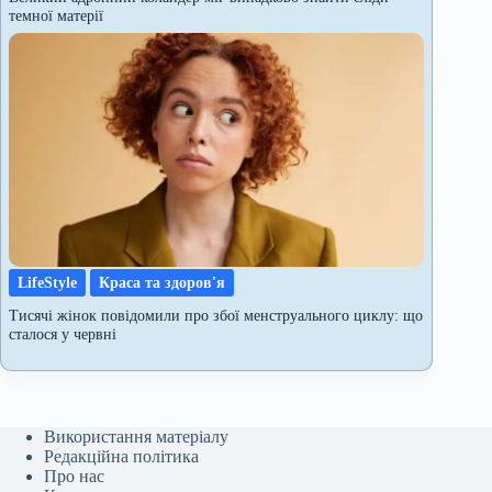
темної матерії
LifeStyle
Краса та здоров'я
Тисячі жінок повідомили про збої менструального циклу: що
сталося у червні
Використання матеріалу
Редакційна політика
Про нас