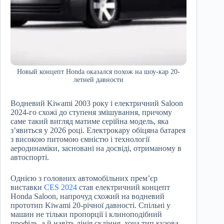
Новый концепт Honda оказался похож на шоу-кар 20-
летней давности
Водневий Kiwami 2003 року і електричний Saloon
2024-го схожі до ступеня змішування, причому
саме такий вигляд матиме серійна модель, яка
з’явиться у 2026 році. Електрокару обіцяна батарея
з високою питомою ємністю і технології
аеродинаміки, засновані на досвіді, отриманому в
автоспорті.
Однією з головних автомобільних прем’єр
виставки
CES 2024
став електричний концепт
Honda Saloon, напрочуд схожий на водневий
прототип Kiwami 20-річної давності. Спільні у
машин не тільки пропорції і клиноподібний
профіль, а й навіть лінія скління, хоча тип кузова,