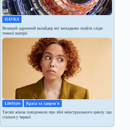
НАУКА
Великий адронний колайдер міг випадково знайти сліди
темної матерії
LifeStyle
Краса та здоров'я
Тисячі жінок повідомили про збої менструального циклу: що
сталося у червні