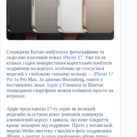
Соцмережі Китаю вибухнули фотографіями та
скаргами власників нових
iPhone
17. Уже після
кількох годин використання користувачі помітили
подряпини на корпусі, особливо це стосується
моделей у глибокому синьому кольорі —
iPhone 17
Pro
та Pro Max. За даними Bloomberg, навіть у
виставкових залах
Apple
у Гонконзі та Шанхаї
пошкоджені смартфони можна побачити просто на
вітринах.
Apple представила 17-ту серію як великий
редизайн за останні роки: компанія повернула
алюмінієвий корпус і заявила, що нове покриття
краще захищене від подряпин. Проте у китайській
мережі Weibo миттєво з’явилися фото подряпаних
iPhone, а хештег із цією проблемою зібрав понад