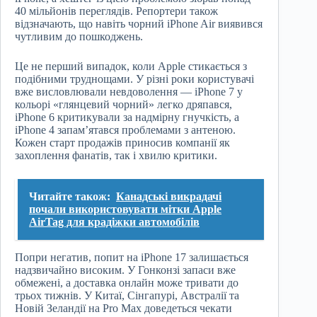
40 мільйонів переглядів. Репортери також
відзначають, що навіть чорний iPhone Air виявився
чутливим до пошкоджень.
Це не перший випадок, коли Apple стикається з
подібними труднощами. У різні роки користувачі
вже висловлювали невдоволення — iPhone 7 у
кольорі «глянцевий чорний» легко дряпався,
iPhone 6 критикували за надмірну гнучкість, а
iPhone 4 запам’ятався проблемами з антеною.
Кожен старт продажів приносив компанії як
захоплення фанатів, так і хвилю критики.
Читайте також:
Канадські викрадачі
почали використовувати мітки Apple
AirTag для крадіжки автомобілів
Попри негатив, попит на iPhone 17 залишається
надзвичайно високим. У Гонконзі запаси вже
обмежені, а доставка онлайн може тривати до
трьох тижнів. У Китаї, Сінгапурі, Австралії та
Новій Зеландії на Pro Max доведеться чекати