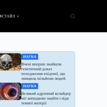
ФСТАЙЛ
НАУКА
Вчені вперше знайшли
генетичний доказ
походження епідемії, що
знищила мільйони людей
НАУКА
Великий адронний колайдер
міг випадково знайти сліди
темної матерії