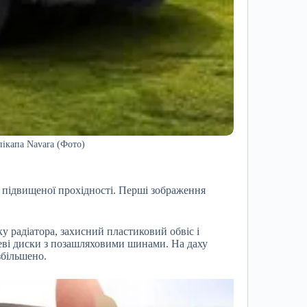
пікапа Navara (Фото)
підвищеної прохідності. Перші зображення
у радіатора, захисний пластиковий обвіс і
еві диски з позашляховими шинами. На даху
збільшено.