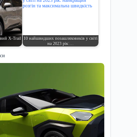
вий X-Trail
10 найшвидших позашляховиків у світі
на 2023 рік:…
иси