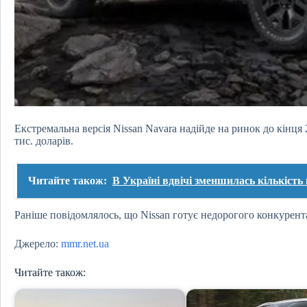
Екстремальна версія Nissan Navara надійде на ринок до кінця 2
тис. доларів.
Читайте також:
В Україні вдвічі зменшилась кількість
Раніше повідомлялось, що Nissan готує недорогого конкурен
Джерело:
mmr.net.ua
Читайте також: