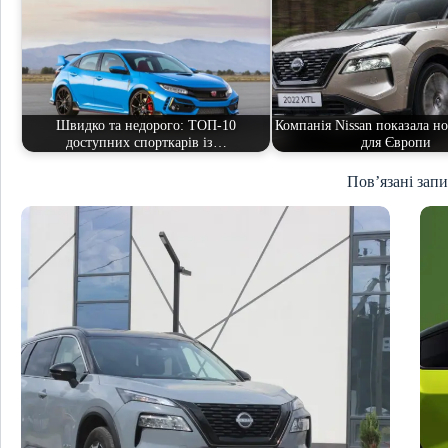
Швидко та недорого: ТОП-10
Компанія Nissan показала но
доступних спорткарів із…
для Європи
Пов’язані зап