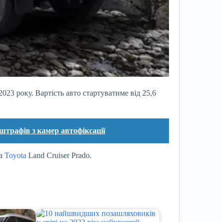
023 року. Вартість авто стартуватиме від 25,6
 штрафів з камер автофіксації
та
Toyota
Land Cruiser Prado.