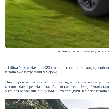
Nissan готує екстремальну версію 
Лінійка
Nissan
Navara 2023 поповниться новою модифікацією 
пікапа вже потрапили у мережу.
Нова версія має агресивніший вигляд, величезну чорну решітк
масивні бампери. На автомобіль встановили 18-дюймові стал
з’явився багажник, а в кузові — сталеві дуги. Кліренс пікапа 