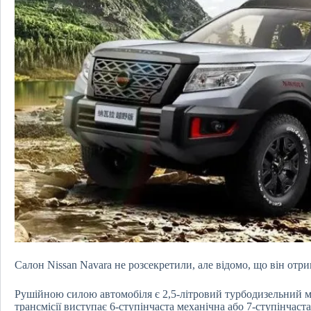
Салон Nissan Navara не розсекретили, але відомо, що він отр
Рушійною силою автомобіля є 2,5-літровий турбодизельний м
трансмісії виступає 6-ступінчаста механічна або 7-ступінчас