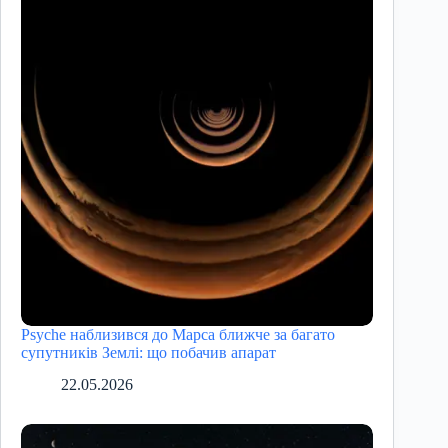
Psyche наблизився до Марса ближче за багато
супутників Землі: що побачив апарат
22.05.2026