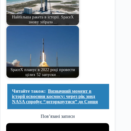
Найбільша ракета в історії. SpaceX
знову зібрала…
SpaceX планує в 2022 році провести
цілих 52 запуски…
Читайте також:
Визначний момент в
історії освоєння космосу: через рік зонд
NASA спробує “доторкнутися” до Сонця
Пов’язані записи