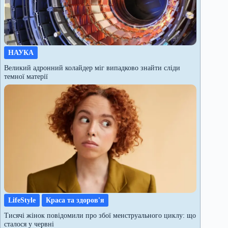
НАУКА
Великий адронний колайдер міг випадково знайти сліди
темної матерії
LifeStyle
Краса та здоров'я
Тисячі жінок повідомили про збої менструального циклу: що
сталося у червні