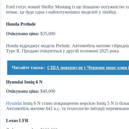
Ford готує новий Shelby Mustang із ще більшою потужністю т
немає, це буде одна з найпотужніших моделей у лінійці.
Honda Prelude
Очікувана ціна:
$35,000
Honda відроджує модель Prelude. Автомобіль матиме гібридну с
Type R. Продажі очікуються у другій половині 2025 року.
Читайте також:
США повернули у Червоне море один і
Hyundai Ioniq 6 N
Очікувана ціна:
$40,000
Hyundai
Ioniq 6 N стане покращеною версією Ioniq 5 N із бі
Автомобіль матиме 641 к.с. та технологію імітації перемиканн
Lexus LFR