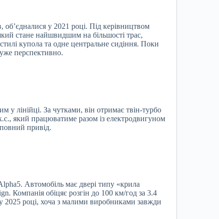
, об’єдналися у 2021 році. Під керівництвом
який стане найшвидшим на більшості трас,
стилі купола та одне центральне сидіння. Поки
дуже перспективно.
м у лінійці. За чутками, він отримає твін-турбо
.с., який працюватиме разом із електродвигуном
 повний привід.
lpha5. Автомобіль має двері типу «крила
gn. Компанія обіцяє розгін до 100 км/год за 3.4
 у 2025 році, хоча з малими виробниками завжди