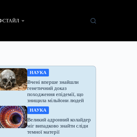
ФСТАЙЛ
НАУКА
Вчені вперше знайшли
генетичний доказ
походження епідемії, що
знищила мільйони людей
НАУКА
Великий адронний колайдер
міг випадково знайти сліди
темної матерії