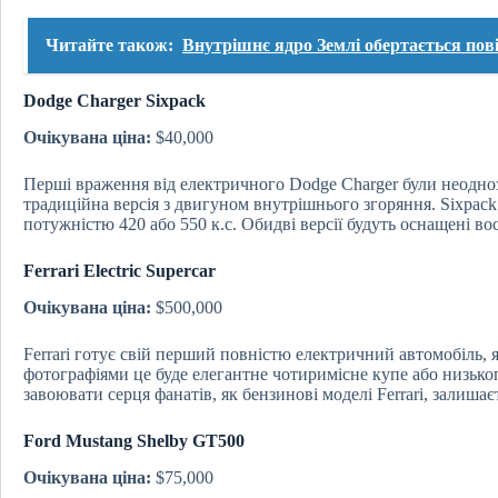
Читайте також:
Внутрішнє ядро Землі обертається пов
Dodge Charger Sixpack
Очікувана ціна:
$40,000
Перші враження від електричного Dodge Charger були неодноз
традиційна версія з двигуном внутрішнього згоряння. Sixpac
потужністю 420 або 550 к.с. Обидві версії будуть оснащені 
Ferrari Electric Supercar
Очікувана ціна:
$500,000
Ferrari готує свій перший повністю електричний автомобіль,
фотографіями це буде елегантне чотиримісне купе або низьк
завоювати серця фанатів, як бензинові моделі Ferrari, залишає
Ford Mustang Shelby GT500
Очікувана ціна:
$75,000