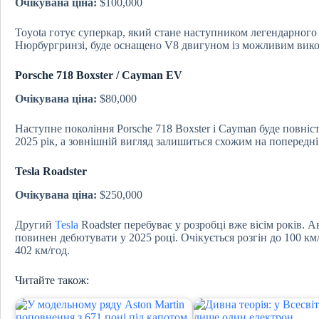
Очікувана ціна:
$100,000
Toyota готує суперкар, який стане наступником легендарного
Нюрбургринзі, буде оснащено V8 двигуном із можливим викор
Porsche 718 Boxster / Cayman EV
Очікувана ціна:
$80,000
Наступне покоління Porsche 718 Boxster і Cayman буде повн
2025 рік, а зовнішній вигляд залишиться схожим на попередні
Tesla Roadster
Очікувана ціна:
$250,000
Другий
Tesla
Roadster перебуває у розробці вже вісім років. 
повинен дебютувати у 2025 році. Очікується розгін до 100 км
402 км/год.
Читайте також: