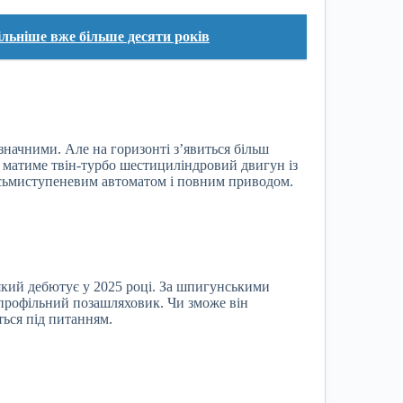
ільніше вже більше десяти років
начними. Але на горизонті з’явиться більш
k матиме твін-турбо шестициліндровий двигун із
восьмиступеневим автоматом і повним приводом.
 який дебютує у 2025 році. За шпигунськими
опрофільний позашляховик. Чи зможе він
ться під питанням.