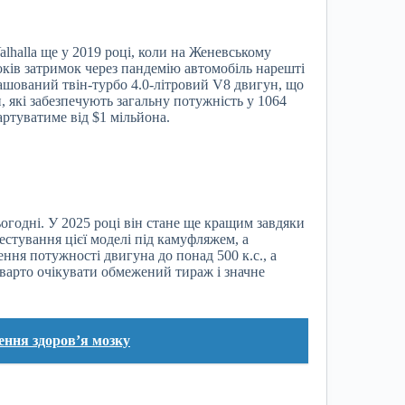
lhalla ще у 2019 році, коли на Женевському
ків затримок через пандемію автомобіль нарешті
ташований твін-турбо 4.0-літровий V8 двигун, що
 які забезпечують загальну потужність у 1064
артуватиме від $1 мільйона.
годні. У 2025 році він стане ще кращим завдяки
стування цієї моделі під камуфляжем, а
ння потужності двигуна до понад 500 к.с., а
 варто очікувати обмежений тираж і значне
ення здоров’я мозку