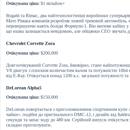
Очікувана ціна:
$1 мільйон+
Bugatti та Rimac, два найтехнологічніші виробники суперкарів
Мате Рімака компанія розробляє новий трековий автомобіль, 
перевершуючи навіть боліди Формули-1. Він матиме кабіну у 
що назва залишається невідомою, але обіцянки CEO звучать 
Chevrolet Corvette Zora
Очікувана ціна:
$200,000
Довгоочікуваний Corvette Zora, ймовірно, стане найпотужніши
V8 двигун з плоским колінчастим валом та потужністю 1064 к
від E-Ray. Очікується понад 1200 к.с. загальної потужності та
DeLorean Alpha5
Очікувана ціна:
$150,000
DeLorean повертається з приголомшливим спортивним купе A
чайки», подібні до оригінального DMC-12, і дизайн від Italdesi
секунди та запас ходу до 480 км. Серійний випуск очікується
складно прогнозувати.