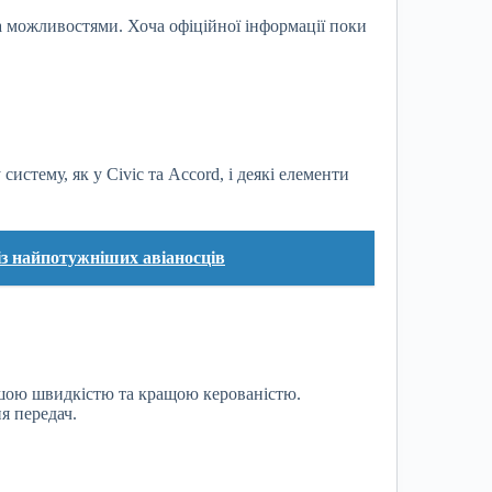
а можливостями. Хоча офіційної інформації поки
истему, як у Civic та Accord, і деякі елементи
з найпотужніших авіаносців
льшою швидкістю та кращою керованістю.
я передач.