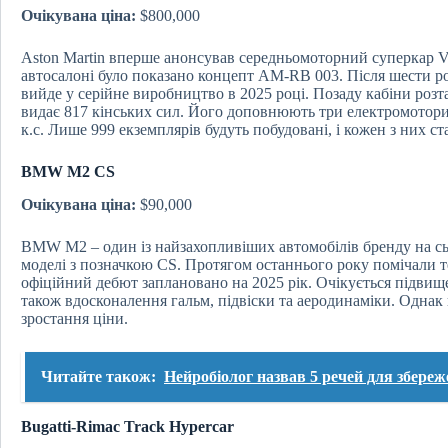
Очікувана ціна:
$800,000
Aston Martin вперше анонсував середньомоторний суперкар Va
автосалоні було показано концепт AM-RB 003. Після шести ро
вийде у серійне виробництво в 2025 році. Позаду кабіни роз
видає 817 кінських сил. Його доповнюють три електромотори,
к.с. Лише 999 екземплярів будуть побудовані, і кожен з них ст
BMW M2 CS
Очікувана ціна:
$90,000
BMW M2 – один із найзахопливіших автомобілів бренду на сьо
моделі з позначкою CS. Протягом останнього року помічали те
офіційний дебют заплановано на 2025 рік. Очікується підвище
також вдосконалення гальм, підвіски та аеродинаміки. Однак
зростання ціни.
Читайте також:
Нейробіолог назвав 5 речей для збереж
Bugatti-Rimac Track Hypercar