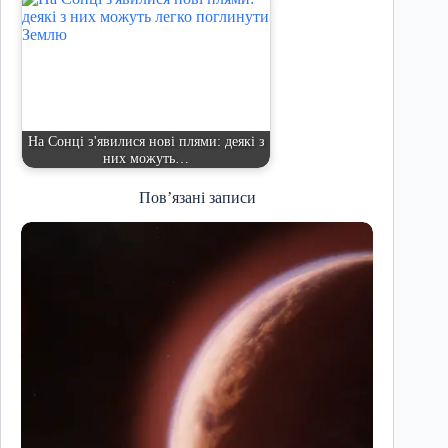
На Сонці з'явилися нові плями: деякі з
них можуть…
Пов’язані записи