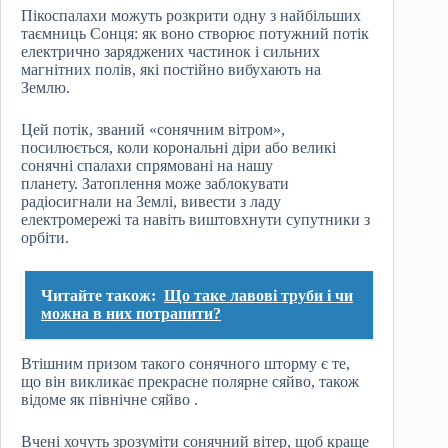
Пікоспалахи можуть розкрити одну з найбільших
таємниць Сонця: як воно створює потужний потік
електрично заряджених частинок і сильних
магнітних полів, які постійно вибухають на
Землю.
Цей потік, званий «сонячним вітром»,
посилюється, коли корональні діри або великі
сонячні спалахи спрямовані на нашу
планету. Затоплення може заблокувати
радіосигнали на Землі, вивести з ладу
електромережі та навіть виштовхнути супутники з
орбіти.
Читайте також:
Що таке лавові труби і чи
можна в них потрапити?
Втішним призом такого сонячного шторму є те,
що він викликає прекрасне полярне сяйво, також
відоме як північне сяйво .
Вчені хочуть зрозуміти сонячний вітер, щоб краще