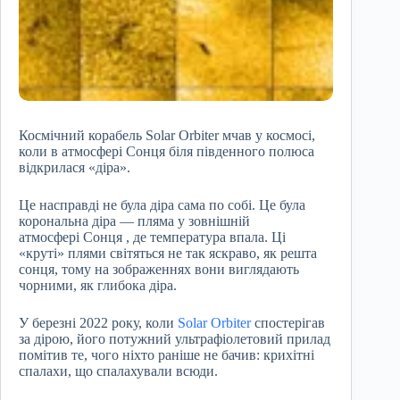
Космічний корабель Solar Orbiter мчав у космосі,
коли в атмосфері Сонця біля південного полюса
відкрилася «діра».
Це насправді не була діра сама по собі. Це була
корональна діра — пляма у зовнішній
атмосфері Сонця , де температура впала. Ці
«круті» плями світяться не так яскраво, як решта
сонця, тому на зображеннях вони виглядають
чорними, як глибока діра.
У березні 2022 року, коли
Solar Orbiter
спостерігав
за дірою, його потужний ультрафіолетовий прилад
помітив те, чого ніхто раніше не бачив: крихітні
спалахи, що спалахували всюди.