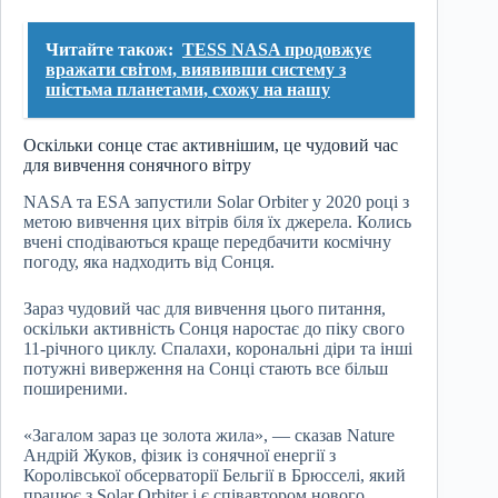
Читайте також:
TESS NASA продовжує
вражати світом, виявивши систему з
шістьма планетами, схожу на нашу
Оскільки сонце стає активнішим, це чудовий час
для вивчення сонячного вітру
NASA та ESA запустили Solar Orbiter у 2020 році з
метою вивчення цих вітрів біля їх джерела. Колись
вчені сподіваються краще передбачити космічну
погоду, яка надходить від Сонця.
Зараз чудовий час для вивчення цього питання,
оскільки активність Сонця наростає до піку свого
11-річного циклу. Спалахи, корональні діри та інші
потужні виверження на Сонці стають все більш
поширеними.
«Загалом зараз це золота жила», — сказав Nature
Андрій Жуков, фізик із сонячної енергії з
Королівської обсерваторії Бельгії в Брюсселі, який
працює з Solar Orbiter і є співавтором нового