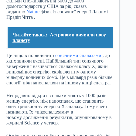
скільки споживають від 3000 до 4000
домогосподарств у США за рік, сказав
виданню
Nature
фізик із сонячної енергії Лакшмі
Прадіп Чітта .
Читайте також:
Астрономи виявили нову
планету
Це ніщо в порівнянні з
сонячними спалахами
, до
яких звикли вчені. Найбільший тип сонячного
виверження називається спалахом класу X, який
випромінює енергію, еквівалентну одному
мільярду водневих бомб. Це в мільярд разів більше
енергії, ніж наноспалахи на іншому кінці спектра.
Нещодавно відкриті спалахи мають у 1000 разів
меншу енергію, ніж наноспалах, що становить
одну трильйонну енергію Х-спалаху. Тому вчені
називають їх «пікоспалахами» в
новому дослідженні результатів, опублікованому в
журналі Science у четвер.
Оскільки ці спалахи були по всій корональній дірі ,