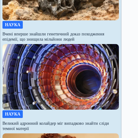
НАУКА
Вчені вперше знайшли генетичний доказ походження
епідемії, що знищила мільйони людей
НАУКА
Великий адронний колайдер міг випадково знайти сліди
темної матерії