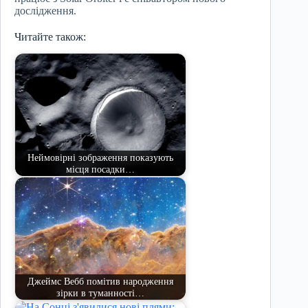
дослідження.
Читайте також:
Неймовірні зображення показують
місця посадки…
Джеймс Вебб помітив народження
зірки в туманності…