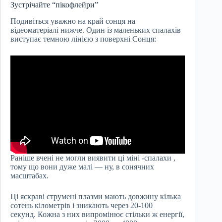
Зустрічайте “пікофлейри”
Подивіться уважно на край сонця на
відеоматеріалі нижче. Один із маленьких спалахів
виступає темною лінією з поверхні Сонця:
Раніше вчені не могли виявити ці міні -спалахи ,
тому що вони дуже малі — ну, в сонячних
масштабах.
Ці яскраві струмені плазми мають довжину кілька
сотень кілометрів і зникають через 20-100
секунд. Кожна з них випромінює стільки ж енергії,