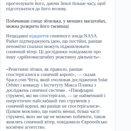
прогнозувати його, даючи Землі більше часу, щоб
підготуватися до його впливу.
Побачивши сонце зблизька, у менших масштабах,
можна розкрити його таємниці
Нещодавні
відкриття
сонячного зонда NASA
Parker підтверджують ідею, що постійні, раніше
непомітні спалахи можуть підживлювати
сонячний вітер. Ці дослідники повідомили про
іншу «дрібномасштабну реактивну діяльність».
«Реактивні літаки, як правило, раніше
спостерігалися в сонячній короні», — сказав
Space.com Чітта, який очолював дослідження Solar
Orbiter і команду з Інституту Макса Планка з
досліджень сонячної системи . «Пікофларні
струмені, які ми спостерігали, — це найменший і
енергетично найслабший тип струменів у
сонячній короні, які раніше не спостерігалися».
Цілком можливо, що навіть менші, більш часті
струмені, яких ми ще не можемо побачити, також
живлять сонячний вітер, повідомило Європейське
космічне агентство.