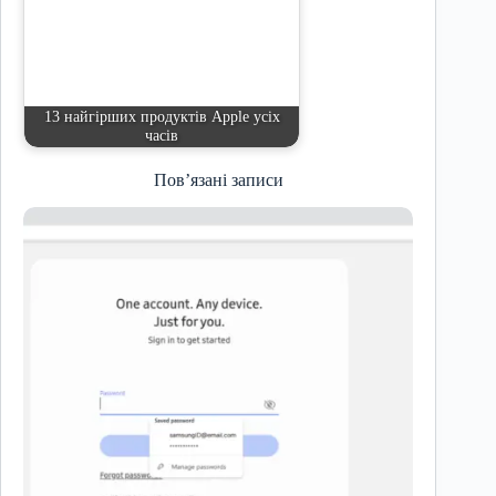
13 найгірших продуктів Apple усіх
часів
Пов’язані записи