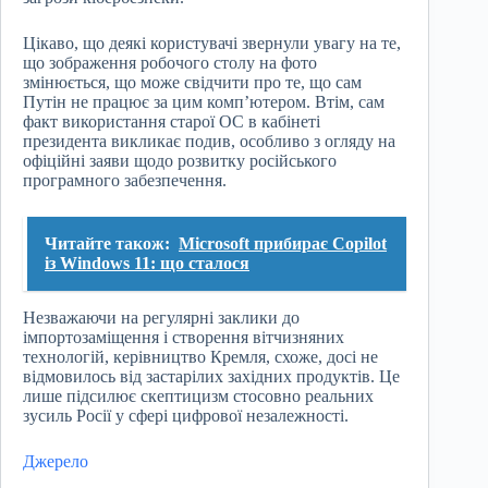
Цікаво, що деякі користувачі звернули увагу на те,
що зображення робочого столу на фото
змінюється, що може свідчити про те, що сам
Путін не працює за цим комп’ютером. Втім, сам
факт використання старої ОС в кабінеті
президента викликає подив, особливо з огляду на
офіційні заяви щодо розвитку російського
програмного забезпечення.
Читайте також:
Microsoft прибирає Copilot
із Windows 11: що cталося
Незважаючи на регулярні заклики до
імпортозаміщення і створення вітчизняних
технологій, керівництво Кремля, схоже, досі не
відмовилось від застарілих західних продуктів. Це
лише підсилює скептицизм стосовно реальних
зусиль Росії у сфері цифрової незалежності.
Джерело