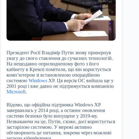
Президент Росії Владімір Путін знову привернув
увагу до свого ставлення до сучасних технологій.
На нещодавно оприлюдненому фото з його
кабінету в Кремлі помітили, що він користується
комп’ютером зі встановленою операційною
системою
Windows
XP. Ця версія ОС вийшла ще у
2001 році і вже давно не підтримується компанією
Microsoft
.
Відомо, що офіційна підтримка Windows XP
завершилась у 2014 році, а останнє оновлення
системи безпеки було випущене у 2019-му.
Незважаючи на це, Путін, схоже, досі користується
застарілою системою. У мережі активно
обговорюють це питання, зокрема через можливі
загрози кібербезпеки.