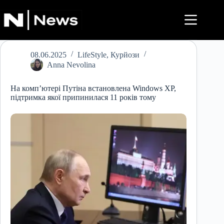
Перейти
до
вмісту
08.06.2025
LifeStyle
,
Курйози
Anna Nevolina
На комп’ютері Путіна встановлена Windows XP,
підтримка якої припинилася 11 років тому