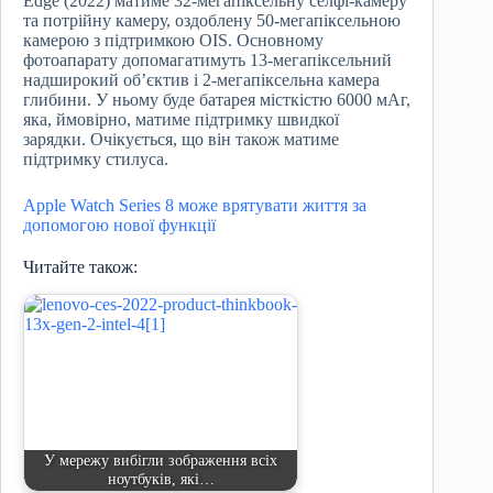
Edge (2022) матиме 32-мегапіксельну селфі-камеру
та потрійну камеру, оздоблену 50-мегапіксельною
камерою з підтримкою OIS. Основному
фотоапарату допомагатимуть 13-мегапіксельний
надширокий об’єктив і 2-мегапіксельна камера
глибини. У ньому буде батарея місткістю 6000 мАг,
яка, ймовірно, матиме підтримку швидкої
зарядки. Очікується, що він також матиме
підтримку стилуса.
Apple Watch Series 8 може врятувати життя за
допомогою нової функції
Читайте також:
У мережу вибігли зображення всіх
ноутбуків, які…