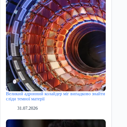
Великий адронний колайдер міг випадково знайти
сліди темної матерії
31.07.2026