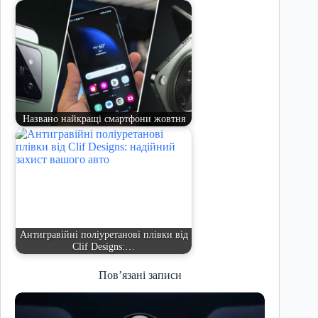
Названо найкращі смартфони жовтня
Антигравійні поліуретанові плівки від
Clif Designs:…
Пов’язані записи