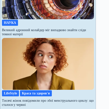
НАУКА
Великий адронний колайдер міг випадково знайти сліди
темної матерії
LifeStyle
Краса та здоров'я
Тисячі жінок повідомили про збої менструального циклу: що
сталося у червні