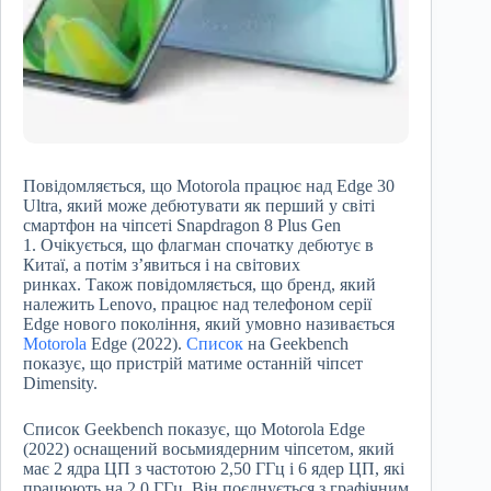
Повідомляється, що Motorola працює над Edge 30
Ultra, який може дебютувати як перший у світі
смартфон на чіпсеті Snapdragon 8 Plus Gen
1. Очікується, що флагман спочатку дебютує в
Китаї, а потім з’явиться і на світових
ринках. Також повідомляється, що бренд, який
належить Lenovo, працює над телефоном серії
Edge нового покоління, який умовно називається
Motorola
Edge (2022).
Список
на Geekbench
показує, що пристрій матиме останній чіпсет
Dimensity.
Список Geekbench показує, що Motorola Edge
(2022) оснащений восьмиядерним чіпсетом, який
має 2 ядра ЦП з частотою 2,50 ГГц і 6 ядер ЦП, які
працюють на 2,0 ГГц. Він поєднується з графічним