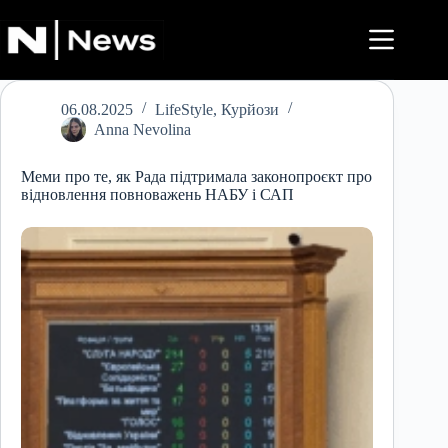
Перейти
до
вмісту
06.08.2025
LifeStyle
,
Курйози
Anna Nevolina
Меми про те, як Рада підтримала законопроєкт про
відновлення повноважень НАБУ і САП