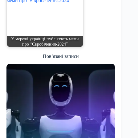
У мережі українці публікують меми
про “Євробачення-2024”
Пов’язані записи