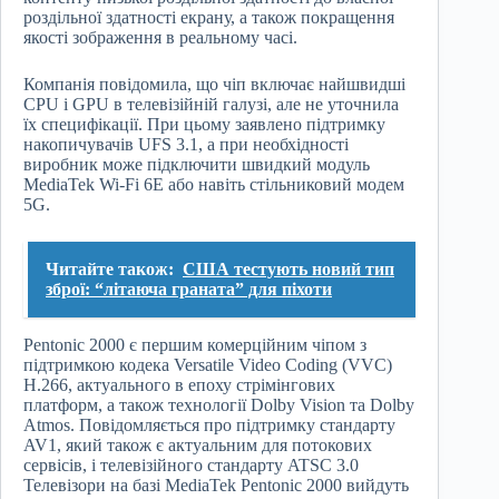
роздільної здатності екрану, а також покращення
якості зображення в реальному часі.
Компанія повідомила, що чіп включає найшвидші
CPU і GPU в телевізійній галузі, але не уточнила
їх специфікації. При цьому заявлено підтримку
накопичувачів UFS 3.1, а при необхідності
виробник може підключити швидкий модуль
MediaTek Wi-Fi 6E або навіть стільниковий модем
5G.
Читайте також:
США тестують новий тип
зброї: “літаюча граната” для піхоти
Pentonic 2000 є першим комерційним чіпом з
підтримкою кодека Versatile Video Coding (VVC)
H.266, актуального в епоху стрімінгових
платформ, а також технології Dolby Vision та Dolby
Atmos. Повідомляється про підтримку стандарту
AV1, який також є актуальним для потокових
сервісів, і телевізійного стандарту ATSC 3.0
Телевізори на базі MediaTek Pentonic 2000 вийдуть