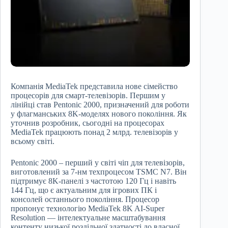
Компанія MediaTek представила нове сімейство
процесорів для смарт-телевізорів. Першим у
лінійці став Pentonic 2000, призначений для роботи
у флагманських 8K-моделях нового покоління. Як
уточнив розробник, сьогодні на процесорах
MediaTek працюють понад 2 млрд. телевізорів у
всьому світі.
Pentonic 2000 – перший у світі чіп для телевізорів,
виготовлений за 7-нм техпроцесом TSMC N7. Він
підтримує 8K-панелі з частотою 120 Гц і навіть
144 Гц, що є актуальним для ігрових ПК і
консолей останнього покоління. Процесор
пропонує технологію MediaTek 8K AI-Super
Resolution — інтелектуальне масштабування
контенту низької роздільної здатності до власної