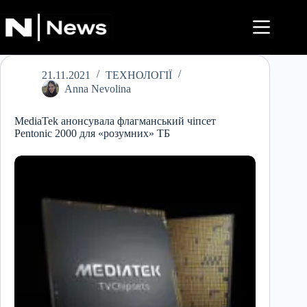
Перейти
до
вмісту
21.11.2021
ТЕХНОЛОГІЇ
Anna Nevolina
MediaTek анонсувала флагманський чіпсет
Pentonic 2000 для «розумних» ТБ