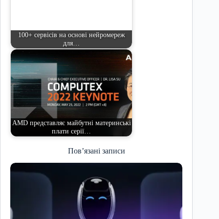
100+ сервісів на основі нейромереж
для…
AMD представляє майбутні материнські
плати серії…
Пов’язані записи