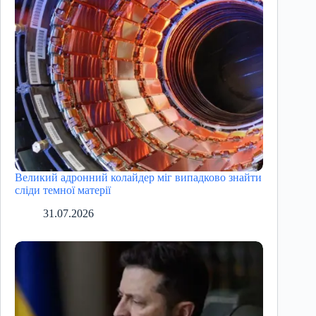
Великий адронний колайдер міг випадково знайти
сліди темної матерії
31.07.2026