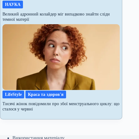
НАУКА
Великий адронний колайдер міг випадково знайти сліди
темної матерії
LifeStyle
Краса та здоров'я
Тисячі жінок повідомили про збої менструального циклу: що
сталося у червні
Використання матеріалу