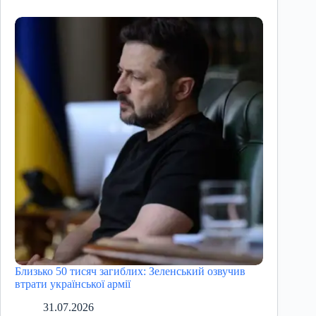
Близько 50 тисяч загиблих: Зеленський озвучив
втрати української армії
31.07.2026