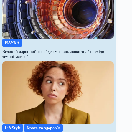
НАУКА
Великий адронний колайдер міг випадково знайти сліди
темної матерії
LifeStyle
Краса та здоров'я