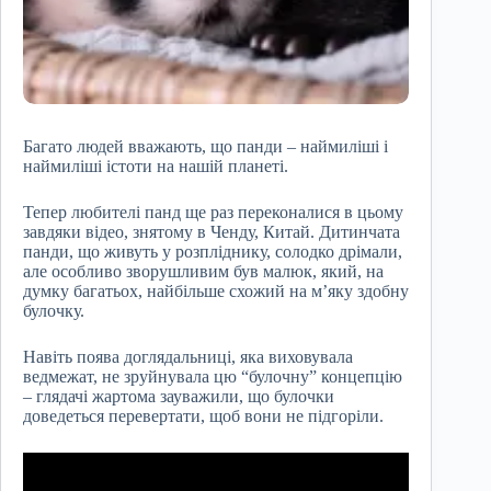
Багато людей вважають, що панди – наймиліші і
наймиліші істоти на нашій планеті.
Тепер любителі панд ще раз переконалися в цьому
завдяки відео, знятому в Ченду, Китай. Дитинчата
панди, що живуть у розпліднику, солодко дрімали,
але особливо зворушливим був малюк, який, на
думку багатьох, найбільше схожий на м’яку здобну
булочку.
Навіть поява доглядальниці, яка виховувала
ведмежат, не зруйнувала цю “булочну” концепцію
– глядачі жартома зауважили, що булочки
доведеться перевертати, щоб вони не підгоріли.