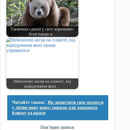
Таємниця єдиної у світі коричнево-
білої панди в…
Небезпечні місця на планеті, від
відвідування яких…
Читайте також:
Як захистити своє волосся
у літню пору року: поради для здорового
блиску та краси
Пов’язані записи