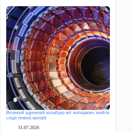
Великий адронний колайдер міг випадково знайти
сліди темної матерії
31.07.2026