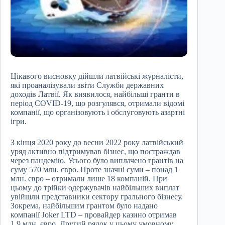
Цікавого висновку дійшли латвійські журналісти,
які проаналізували звіти Служби державних
доходів Латвії. Як виявилося, найбільші гранти в
період COVID-19, що розгулявся, отримали відомі
компанії, що організовують і обслуговують азартні
ігри.
З кінця 2020 року до весни 2022 року латвійський
уряд активно підтримував бізнес, що постраждав
через пандемію. Усього було виплачено грантів на
суму 570 млн. євро. Проте значні суми – понад 1
млн. євро – отримали лише 18 компаній. При
цьому до трійки одержувачів найбільших виплат
увійшли представники сектору грального бізнесу.
Зокрема, найбільшим грантом було надано
компанії Joker LTD – провайдер казино отримав
1,9 млн. євро. Другий рядок у цьому умовному