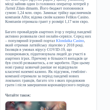
місці зайняв один із головних оператор лотерей у
Латвії Zilais dimants. Його бюджет поповнився
сумою 1,24 млн. євро. Замикає трійку щасливчиків
компанія Alfor, відома своїм казино Felikss Casino.
Компанія отримала грант у розмірі 1,17 млн євро.
Багато провайдерів азартних ігор у період пандемії
активно розвивали свої онлайн-сервіси. Серед них
– популярний ігровий портал
Klondaika Casino
,
який отримав латвійську ліцензію у 2018 році.
Ізоляція в умовах вірусу COVID-19, що
поширювався, підштовхувала людей до участі в
азартних іграх. Причому в більшості випадків це
був спосіб розважитись, а не заробити. При цьому
нові гравці зазвичай раніше не відвідували
класичні наземні казино. Як підсумок, гемблінг-
компанії отримали за період пандемії нових
лояльних гравців, багато хто з яких продовжив
грати і після завершення коронавірусного періоду.
Читайте також: