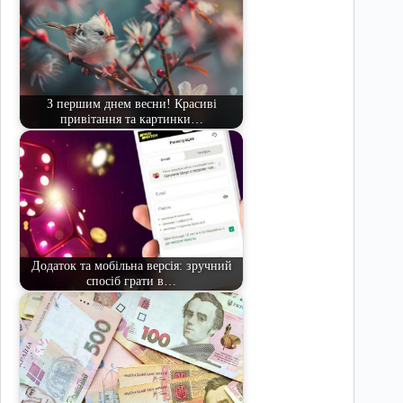
З першим днем весни! Красиві
привітання та картинки…
Додаток та мобільна версія: зручний
спосіб грати в…