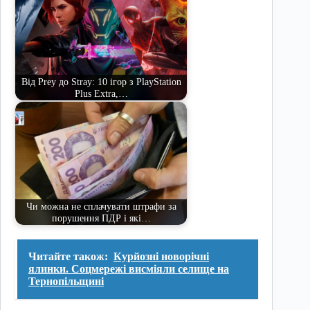
Від Prey до Stray: 10 ігор з PlayStation
Plus Extra,…
Чи можна не сплачувати штрафи за
порушення ПДР і які…
Читайте також:
Курйозні новорічні
ялинки. Соцмережі висміяли селище на
Тернопільщині