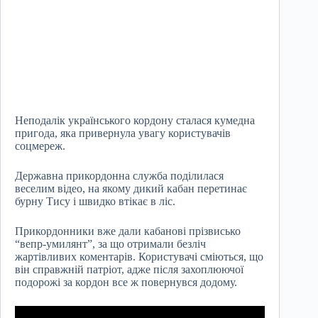
Неподалік українського кордону сталася кумедна
пригода, яка привернула увагу користувачів
соцмереж.
Державна прикордонна служба поділилася
веселим відео, на якому дикий кабан перетинає
бурну Тису і швидко втікає в ліс.
Прикордонники вже дали кабанові прізвисько
“вепр-умилянт”, за що отримали безліч
жартівливих коментарів. Користувачі сміються, що
він справжній патріот, адже після захоплюючої
подорожі за кордон все ж повернувся додому.