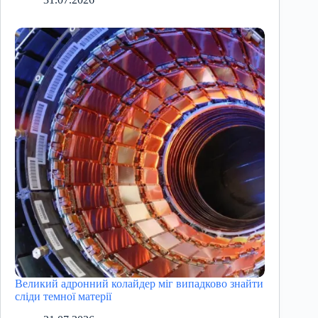
Великий адронний колайдер міг випадково знайти
сліди темної матерії