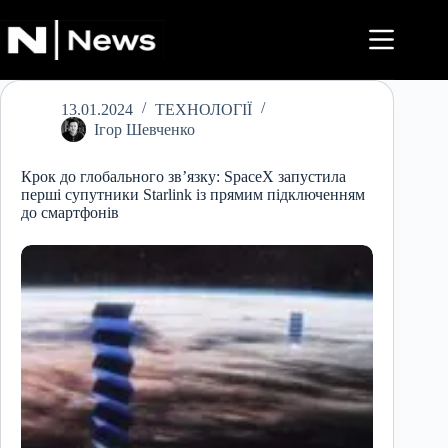
Перейти
до
вмісту
13.01.2024
ТЕХНОЛОГІЇ
Ігор Шевченко
Крок до глобального зв’язку: SpaceX запустила
перші супутники Starlink із прямим підключенням
до смартфонів