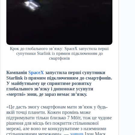
Крок до глобального зв’язку: SpaceX запустила перші
супутники Starlink із прямим підключенням до
смартфонів
Компанія
SpaceX
запустила перші супутники
Starlink із прямим підключенням до смартфонів.
У майбутньому це сприятиме розвитку
глобального звʼязку і допоможе усунути
«мертві» зони, де зараз немає звʼязку.
«Це дасть змогу смартфонам мати звʼязок у будь-
якій точці планети. Кожен промінь може
підтримувати тільки близько 7 Мбіт, тож це чудове
рішення для місць без покриття стільникової
мережі, але воно не конкуруватиме з наземними
стільниковими мережами», —
заявив
Ілон Маск.