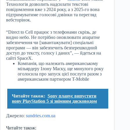
Технологія дозволить надсилати текстові
повідомлення вже з 2024 року, а з 2025-го вона
підтримуватиме голосові дзвінки та перегляд
вебсторінок.
“Direct to Cell працює з телефонами скрізь, де
видно небо. Не потрібно оновлювати апаратне
забезпечення чи [завантажувати] спеціальні
програми — він забезпечить безперешкодний
доступ до тексту, голосу і даних”, — йдеться на
сайті SpaceX.
Компанія, що належить американському
мільярдеру Ілону Маску, ще минулого року
оголосила про запуск цієї послуги разом з
американським партнером T-Mobile
Читайте також:
Sony планує випустити
нову PlayStation 5 зі знімним дисководом
Джерело:
sundries.com.ua
Читайте також: