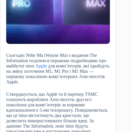
Сьогодні Уейн Ма (Wayne Ma) з видання The
Information поділився першими подробицями про
майбутні чіпи
Apple
для комп’ютерів, які прийдуть
на зміну поточним M1, M1 Pro і M1 Max —
першому поколінню комп’ютерних Arm-чіпсетів
Apple.
Стверджується, що Apple та її партнер TSMC
планують виробляти Arm-чіпсети другого
покоління для комп’ютерів за нормами
вдосконаленого 5-нм техпроцесу. Повідомляється,
що ці чіпи міститимуть два кристали, що
дозволить використовувати більше ядер. За
даними The Information, нові чіпи будуть
представлені вже в наступному поколінні