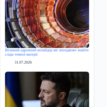
Великий адронний колайдер міг випадково знайти
сліди темної матерії
31.07.2026