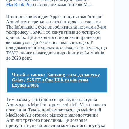
MacBook Pro
і настільних комп’ютерів Mac.
Проте знаковими для Apple стануть комп’ютерні
Arm-чіпсети третього покоління, які, за словами
The Information, буде вироблятися за нормами 3-нм
техпроцесу TSMC і об’єднуватиме до чотирьох
кристалів. Це дозволить створювати процесори,
які вміщують до 40 обчислювальних ядер. У
повідомленні цитуються джерела, які очікують, що
TSMC зможе налагодити виробництво 3-нм чіпів
до 2023 року.
Читайте також:
Samsung готує до запуску
Galaxy S25 FE з One UI 8 та чіпсетом
Exynos 2400e
Тим часом у звіті йдеться про те, що наступна
Arm-модель Mac Pro отримає чіп M1 Max першого
покоління. Також повідомляється, що майбутній
MacBook Air отримає відносно малопотужний
Arm-чіп третього покоління. Це дозволяє
припустити, що оновлення компактного ноутбука