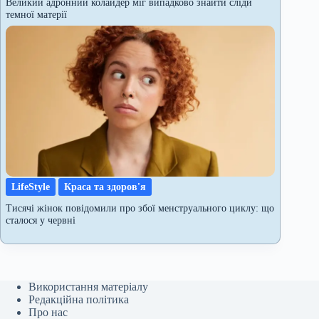
Великий адронний колайдер міг випадково знайти сліди
темної матерії
LifeStyle
Краса та здоров'я
Тисячі жінок повідомили про збої менструального циклу: що
сталося у червні
Використання матеріалу
Редакційна політика
Про нас