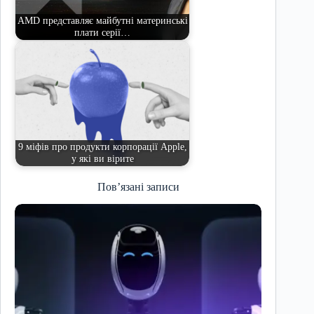
AMD представляє майбутні материнські
плати серії…
9 міфів про продукти корпорації Apple,
у які ви вірите
Пов’язані записи