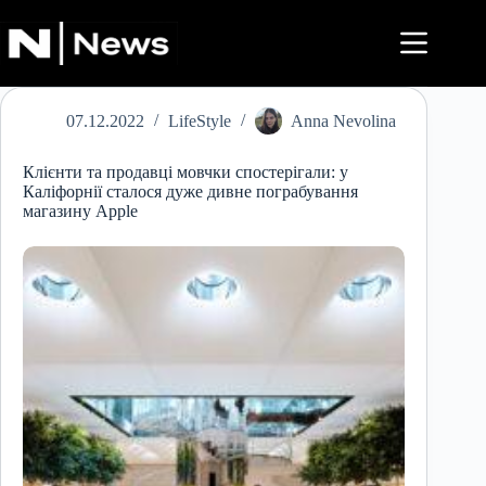
Перейти
до
вмісту
07.12.2022
LifeStyle
Anna Nevolina
Клієнти та продавці мовчки спостерігали: у
Каліфорнії сталося дуже дивне пограбування
магазину Apple