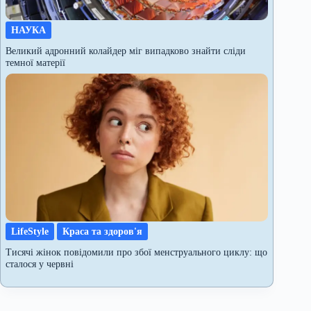
НАУКА
Великий адронний колайдер міг випадково знайти сліди
темної матерії
LifeStyle
Краса та здоров'я
Тисячі жінок повідомили про збої менструального циклу: що
сталося у червні