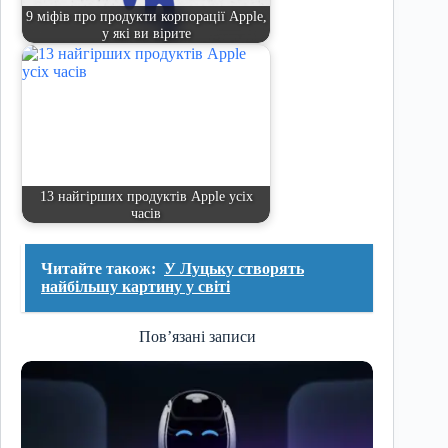
9 міфів про продукти корпорації Apple,
у які ви вірите
13 найгірших продуктів Apple усіх
часів
Читайте також:
У Луцьку створять
найбільшу картину у світі
Пов’язані записи