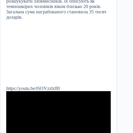
розшукувати зловмисників. Їх описують як
темношкірих чоловіків віком близько 20 років.
Загальна сума награбованого становила 35 тисяч
доларів.
https://youtu.be/tSOVzzlzfI0