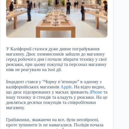
У Каліфорнії сталося дуже дивне пограбування
магазину. Двоє зловмисників зайшли до магазину
серед робочого дня і почали збирати техніку у свої
рюкзаки, при цьому покупці та персонал магазину
ніяк не реагували на їхні дії.
Інцидент стався у “Чорну п’ятницю” в одному з
каліфорнійських магазинів
Apple
. На відео видно,
що двоє підозрюваних у масках зривають
iPhone
та
іншу техніку зі стендів та кладуть у рюкзаки. На це
дивляться десятки покупців та співробітники
магазину.
Грабіжники, зважаючи на все, були неозброєні,
проте зупинити їх не намагалися. Поліція почала