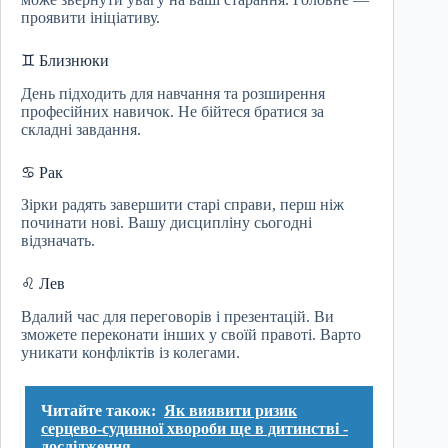
проявити ініціативу.
♊ Близнюки
День підходить для навчання та розширення
професійних навичок. Не бійтеся братися за
складні завдання.
♋ Рак
Зірки радять завершити старі справи, перш ніж
починати нові. Вашу дисципліну сьогодні
відзначать.
♌ Лев
Вдалий час для переговорів і презентацій. Ви
зможете переконати інших у своїй правоті. Варто
уникати конфліктів із колегами.
Читайте також:
Як виявити ризик
серцево-судинної хвороби ще в дитинстві -
дослідження