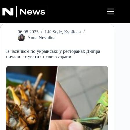
Перейти
до
вмісту
06.08.2025
LifeStyle
,
Курйози
Anna Nevolina
Із часником по-українські: у ресторанах Дніпра
почали готувати страви з сарани