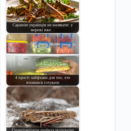
Сараною українців не налякати: у
мережі вже…
4 прості лайфхаки для тих, хто
втомився готувати
Гіпергравітація зробила екзоскелет