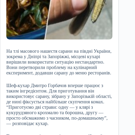
На тлі масового нашестя сарани на півдні України,
зокрема у Дніпрі та Запоріжжі, місцеві кухарі
вирішили використати ситуацію нестандартно.
Вони перетворили проблему на кулінарний
експеримент, додавши сарану до меню ресторанів.
Шеф-кухар Дмитро Горбачов вперше працює з
таким інгредієнтом. Для приготування він
використовує сарану, зібрану у Запорізькій області,
де нині фіксується найбільше скупчення комах.
“Приготуємо дві страви: одну — у клярі з
кукурудзяного крохмалю та борошна, другу —
просто обсмажимо з часником, по-домашньому”,
— розповідає кухар.