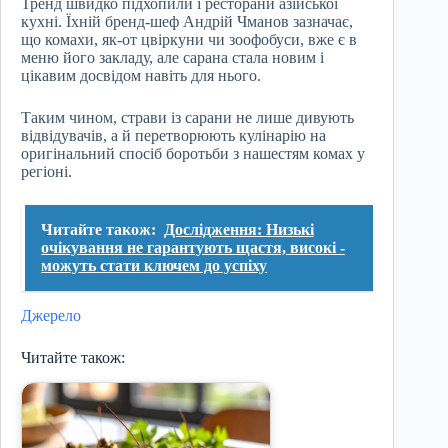
Тренд швидко підхопили і ресторани азійської
кухні. Їхній бренд-шеф Андрій Чманов зазначає,
що комахи, як-от цвіркуни чи зоофобуси, вже є в
меню його закладу, але сарана стала новим і
цікавим досвідом навіть для нього.
Таким чином, страви із сарани не лише дивують
відвідувачів, а й перетворюють кулінарію на
оригінальний спосіб боротьби з нашестям комах у
регіоні.
Читайте також:
Дослідження: Низькі
очікування не гарантують щастя, високі -
можуть стати ключем до успіху
Джерело
Читайте також: