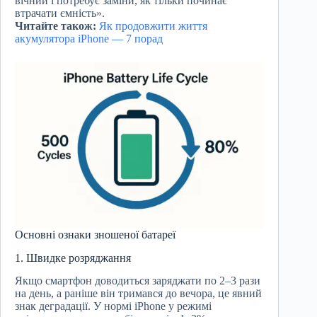
вічний і потребує заміни, як тільки починає
втрачати ємність».
Читайте також:
Як продовжити життя
акумулятора iPhone — 7 порад
Основні ознаки зношеної батареї
1. Швидке розряджання
Якщо смартфон доводиться заряджати по 2–3 рази
на день, а раніше він тримався до вечора, це явний
знак деградації. У нормі iPhone у режимі