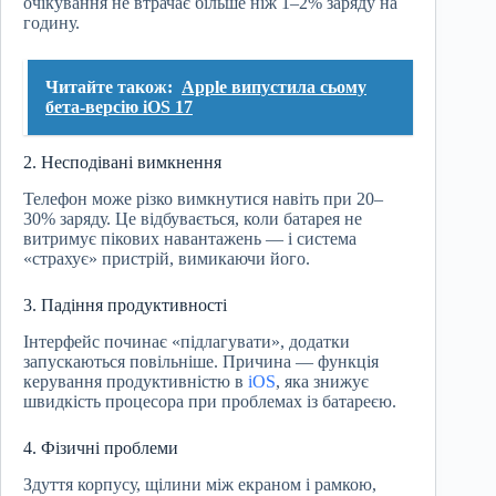
очікування не втрачає більше ніж 1–2% заряду на
годину.
Читайте також:
Apple випустила сьому
бета-версію iOS 17
2. Несподівані вимкнення
Телефон може різко вимкнутися навіть при 20–
30% заряду. Це відбувається, коли батарея не
витримує пікових навантажень — і система
«страхує» пристрій, вимикаючи його.
3. Падіння продуктивності
Інтерфейс починає «підлагувати», додатки
запускаються повільніше. Причина — функція
керування продуктивністю в
iOS
, яка знижує
швидкість процесора при проблемах із батареєю.
4. Фізичні проблеми
Здуття корпусу, щілини між екраном і рамкою,