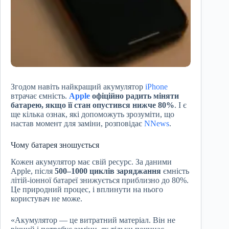
Згодом навіть найкращий акумулятор
iPhone
втрачає ємність.
Apple
офіційно радить міняти
батарею, якщо її стан опустився нижче 80%
. І є
ще кілька ознак, які допоможуть зрозуміти, що
настав момент для заміни, розповідає
NNews
.
Чому батарея зношується
Кожен акумулятор має свій ресурс. За даними
Apple, після
500–1000 циклів заряджання
ємність
літій-іонної батареї знижується приблизно до 80%.
Це природний процес, і вплинути на нього
користувач не може.
«Акумулятор — це витратний матеріал. Він не