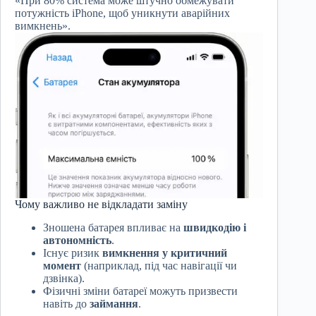
«При 80% система може штучно обмежувати
потужність iPhone, щоб уникнути аварійних
вимкнень».
Чому важливо не відкладати заміну
Зношена батарея впливає на
швидкодію і
автономність
.
Існує ризик
вимкнення у критичний
момент
(наприклад, під час навігації чи
дзвінка).
Фізичні зміни батареї можуть призвести
навіть до
займання
.