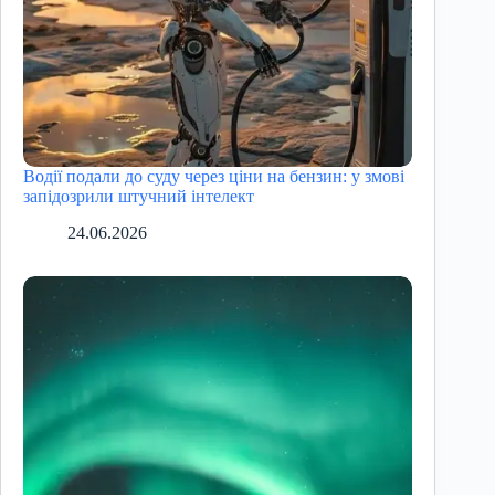
Водії подали до суду через ціни на бензин: у змові
запідозрили штучний інтелект
24.06.2026