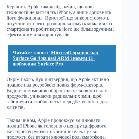
Керівник Apple також відзначив, що нові
технології не витіснять iPhone, а лише доповнять
його функціонал. Пристрої, що використовують
штучний інтелект, розширюватимуть можливості
смартфона та робитимуть його ще більш зручним і
ефективним для користувачів.
Читайте також:
Microsoft працює над
Surface Go 4 на базі ARM і новим 11-
дюймовим Surface Pro
Окрім цього, Кук підтвердив, що Apple активно
працює над розробкою нових форм-факторів.
Водночас компанія обирає шлях еволюції своїх
продуктів, уникаючи радикальних змін, щоб
забезпечити стабільність і передбачуваність для
клієнтів.
Таким чином, Apple продовжує зміцнювати
позиції iPhone як головного центру цифрового
життя, інтегруючи штучний інтелект у свої
продукти без втрати ключової ролі смартфона.