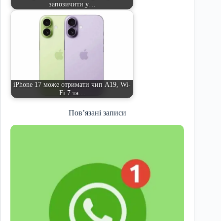
запозичити у…
iPhone 17 може отримати чип A19, Wi-
Fi 7 та…
Пов’язані записи