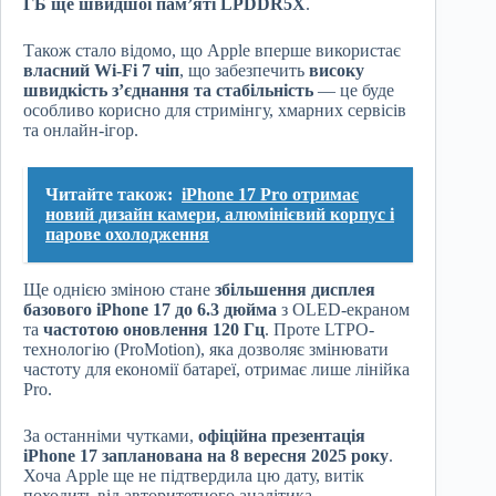
ГБ ще швидшої пам’яті LPDDR5X
.
Також стало відомо, що Apple вперше використає
власний Wi-Fi 7 чіп
, що забезпечить
високу
швидкість з’єднання та стабільність
— це буде
особливо корисно для стримінгу, хмарних сервісів
та онлайн-ігор.
Читайте також:
iPhone 17 Pro отримає
новий дизайн камери, алюмінієвий корпус і
парове охолодження
Ще однією зміною стане
збільшення дисплея
базового iPhone 17 до 6.3 дюйма
з OLED-екраном
та
частотою оновлення 120 Гц
. Проте LTPO-
технологію (ProMotion), яка дозволяє змінювати
частоту для економії батареї, отримає лише лінійка
Pro.
За останніми чутками,
офіційна презентація
iPhone 17 запланована на 8 вересня 2025 року
.
Хоча Apple ще не підтвердила цю дату, витік
походить від авторитетного аналітика.