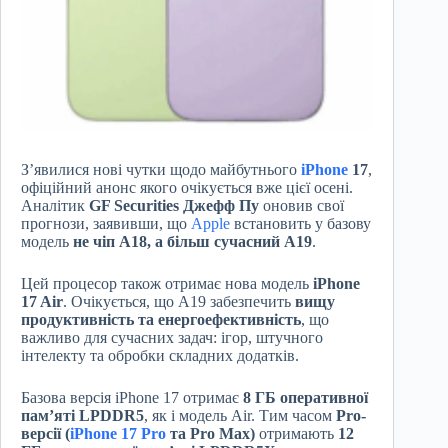
З’явилися нові чутки щодо майбутнього
iPhone
17
,
офіційний анонс якого очікується вже цієї осені.
Аналітик
GF Securities Джефф Пу
оновив свої
прогнози, заявивши, що
Apple
встановить у базову
модель
не чіп A18, а більш сучасний A19
.
Цей процесор також отримає нова модель
iPhone
17 Air
. Очікується, що A19 забезпечить
вищу
продуктивність та енергоефективність
, що
важливо для сучасних задач: ігор, штучного
інтелекту та обробки складних додатків.
Базова версія iPhone 17 отримає
8 ГБ оперативної
пам’яті LPDDR5
, як і модель Air. Тим часом
Pro-
версії (
iPhone 17 Pro
та Pro Max)
отримають
12