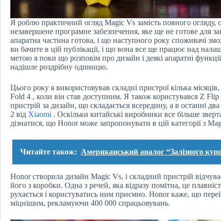
Я роблю практичний огляд Magic Vs замість повного огляду, о
незавершене програмне забезпечення, яке ще не готове для з
апаратна частина готова, і що наступного року споживачі змо
ви бачите в цій публікації, і що вона все ще працює над нал
метою я поки що розповім про дизайн і деякі апаратні функції
надішле роздрібну одиницю.
Цього року я використовував складні пристрої кілька місяців
Fold 4 , коли він став доступним. Я також користувався Z Flip
пристрій за дизайн, що складається всередину, а в останні дв
2 від
Xiaomi
. Оскільки китайські виробники все більше зверта
дізнатися, що Honor може запропонувати в цій категорії з Mag
Читайте також:
Американський аналог “Залізного купо
Honor створила дизайн Magic Vs, і складний пристрій відчуває
його з коробки. Одна з речей, яка відразу помітна, це плавніст
рухається і користуватись ним приємно. Honor каже, що пере
міцнішим, рекламуючи 400 000 спрацьовувань.