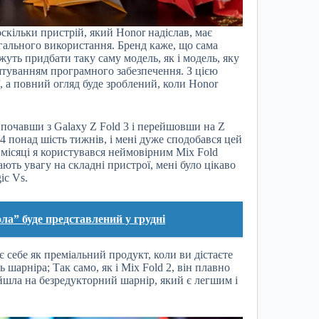
скільки пристрій, який Honor надіслав, має
агального використання. Бренд каже, що сама
жуть придбати таку саму модель, як і модель, яку
аштуванням програмного забезпечення. З цією
, а повний огляд буде зроблений, коли Honor
, почавши з Galaxy Z Fold 3 і перейшовши на Z
 4 понад шість тижнів, і мені дуже сподобався цей
а місяці я користувався неймовірним Mix Fold
ють увагу на складні пристрої, мені було цікаво
ic Vs.
ла” буде представлений у грудні
 себе як преміальний продукт, коли ви дістаєте
ь шарніра; Так само, як і Mix Fold 2, він плавно
йшла на безредукторний шарнір, який є легшим і