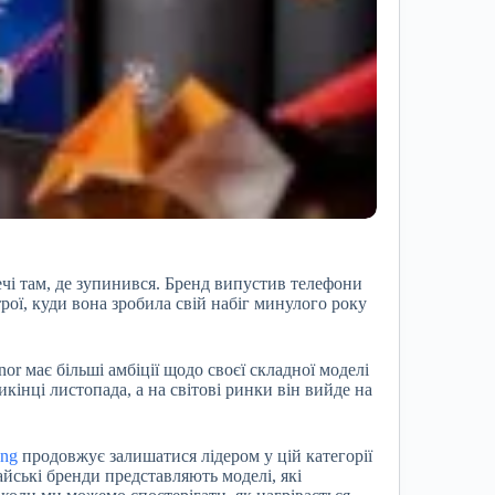
речі там, де зупинився. Бренд випустив телефони
рої, куди вона зробила свій набіг минулого року
r має більші амбіції щодо своєї складної моделі
кінці листопада, а на світові ринки він вийде на
ng
продовжує залишатися лідером у цій категорії
айські бренди представляють моделі, які