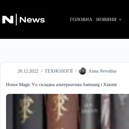
Перейти
до
вмісту
ГОЛОВНА
НОВИНИ
20.12.2022
ТЕХНОЛОГІЇ
Anna Nevolina
Honor Magic Vs: складна альтернатива Samsung і Xiaomi