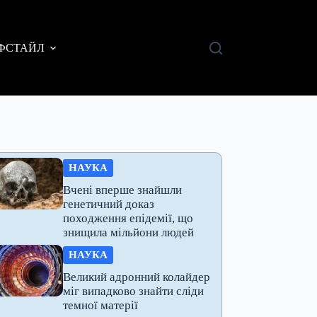
ФСТАЙЛ
НАУКА
Вчені вперше знайшли
генетичний доказ
походження епідемії, що
знищила мільйони людей
НАУКА
Великий адронний колайдер
міг випадково знайти сліди
темної матерії