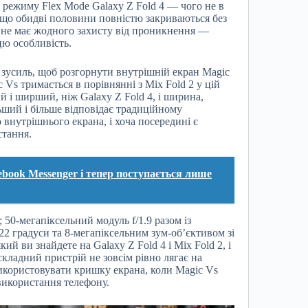
 режиму Flex Mode Galaxy Z Fold 4 — чого не в
, що обидві половини повністю закриваються без
Vs не має жодного захисту від проникнення —
ю особливість.
е зусиль, щоб розгорнути внутрішній екран Magic
Vs тримається в порівнянні з Mix Fold 2 у цій
 і ширший, ніж Galaxy Z Fold 4, і ширина,
ьший і більше відповідає традиційному
внутрішнього екрана, і хоча посередині є
стання.
ebook Messenger і тепер поступається лише
 50-мегапіксельний модуль f/1.9 разом із
2 градуси та 8-мегапіксельним зум-об’єктивом зі
ий ви знайдете на Galaxy Z Fold 4 і Mix Fold 2, і
кладний пристрій не зовсім рівно лягає на
використовувати кришку екрана, коли Magic Vs
 використання телефону.