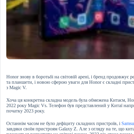
Honor знову в боротьбі на світовій арені, і бренд продовжує 
та планшети, і новою сферою уваги для Honor є складні прист
з Magic V.
Хоча ця конкретна складна модель була обмежена Китаєм, Hono
2022 року Magic Vs. Телефон був представлений у Китаї напри
початку 2023 року.
Останнім часом не було дефіциту складних пристроїв, і
Samsu
завдяки своїм пристроям Galaxy Z. Але з огляду на те, що кит