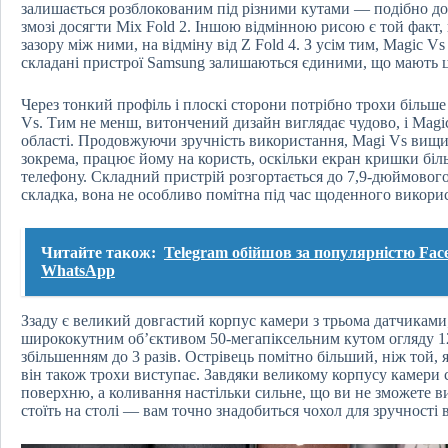
залишається розблокованим під різними кутами — подібно до
змозі досягти Mix Fold 2. Іншою відмінною рисою є той факт
зазору між ними, на відміну від Z Fold 4. З усім тим, Magic 
складані пристрої Samsung залишаються єдиними, що мають ц
Через тонкий профіль і плоскі сторони потрібно трохи більш
Vs. Тим не менш, витончений дизайн виглядає чудово, і Magic 
області. Продовжуючи зручність використання, Magi Vs вищий
зокрема, працює йому на користь, оскільки екран кришки біл
телефону. Складний пристрій розгортається до 7,9-дюймового 
складка, вона не особливо помітна під час щоденного викори
Читайте також:
Telegram обійшов за популярністю Fac
WhatsApp
Ззаду є великий довгастий корпус камери з трьома датчиками;
ширококутним об’єктивом 50-мегапіксельним кутом огляду 12
збільшенням до 3 разів. Острівець помітно більший, ніж той, як
він також трохи виступає. Завдяки великому корпусу камери с
поверхню, а коливання настільки сильне, що ви не зможете 
стоїть на столі — вам точно знадобиться чохол для зручності