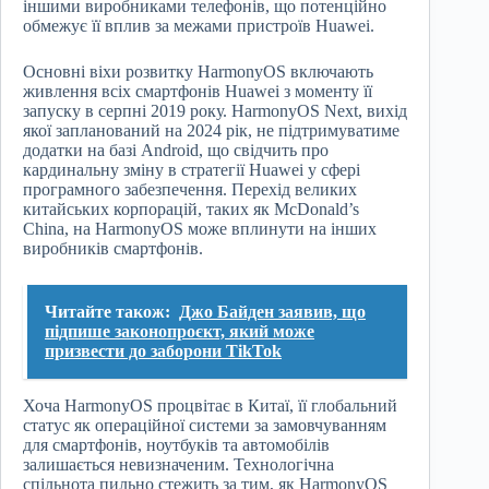
іншими виробниками телефонів, що потенційно
обмежує її вплив за межами пристроїв Huawei.
Основні віхи розвитку HarmonyOS включають
живлення всіх смартфонів Huawei з моменту її
запуску в серпні 2019 року. HarmonyOS Next, вихід
якої запланований на 2024 рік, не підтримуватиме
додатки на базі Android, що свідчить про
кардинальну зміну в стратегії Huawei у сфері
програмного забезпечення. Перехід великих
китайських корпорацій, таких як McDonald’s
China, на HarmonyOS може вплинути на інших
виробників смартфонів.
Читайте також:
Джо Байден заявив, що
підпише законопроєкт, який може
призвести до заборони TikTok
Хоча HarmonyOS процвітає в Китаї, її глобальний
статус як операційної системи за замовчуванням
для смартфонів, ноутбуків та автомобілів
залишається невизначеним. Технологічна
спільнота пильно стежить за тим, як HarmonyOS