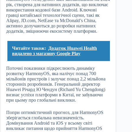
рік, створена для нативних додатків, що виключає
використання кодової бази Android. Ключові
гравці китайської технологічної сцени, такі як
Alipay, JD.com, NetEase та McDonald’s China,
активно долучаються до розробки нативних
додатків, зміцнюючи екосистему платформи.
Читайте також:
Додаток Huawei Health
видалено з магазину Google Play
Поточні показники підкреслюють динаміку
розвитку HarmonyOS, яка налічує понад 700
мільйонів пристроїв і залучає понад 2,2 мільйона
сторонніх розробників. Генеральний директор
Huawei Річард Ю Чендун (Richard Yu Chengdong)
визнає успіхи платформи в Китаї, не забуваючи
при цьому про глобальні виклики.
Попри оптимістичний прогноз, для HarmonyOS
зберігається глобальна невизначеність.
Домінування Android та iOS у всьому світі
викликає питання щодо прийняття HarmonyOS