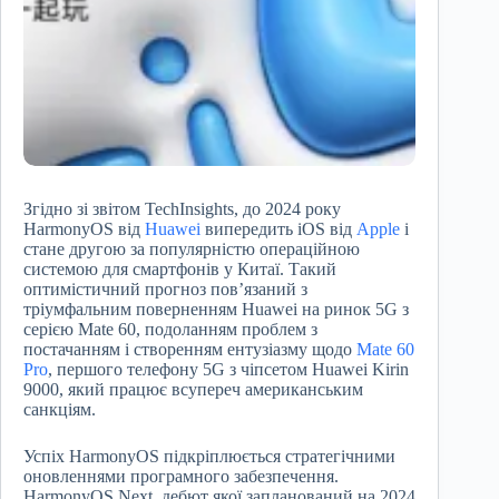
Згідно зі звітом TechInsights, до 2024 року
HarmonyOS від
Huawei
випередить iOS від
Apple
і
стане другою за популярністю операційною
системою для смартфонів у Китаї. Такий
оптимістичний прогноз пов’язаний з
тріумфальним поверненням Huawei на ринок 5G з
серією Mate 60, подоланням проблем з
постачанням і створенням ентузіазму щодо
Mate 60
Pro
, першого телефону 5G з чіпсетом Huawei Kirin
9000, який працює всупереч американським
санкціям.
Успіх HarmonyOS підкріплюється стратегічними
оновленнями програмного забезпечення.
HarmonyOS Next, дебют якої запланований на 2024