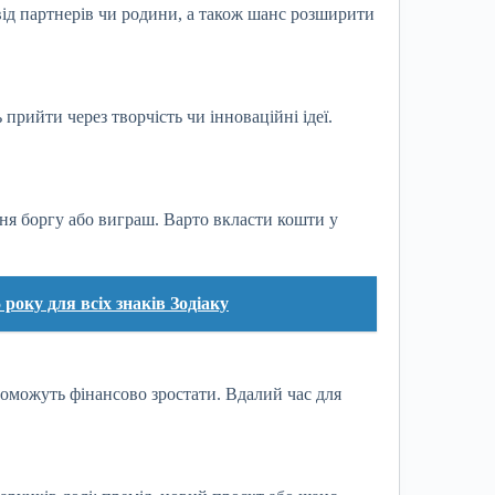
від партнерів чи родини, а також шанс розширити
рийти через творчість чи інноваційні ідеї.
ня боргу або виграш. Варто вкласти кошти у
року для всіх знаків Зодіаку
опоможуть фінансово зростати. Вдалий час для