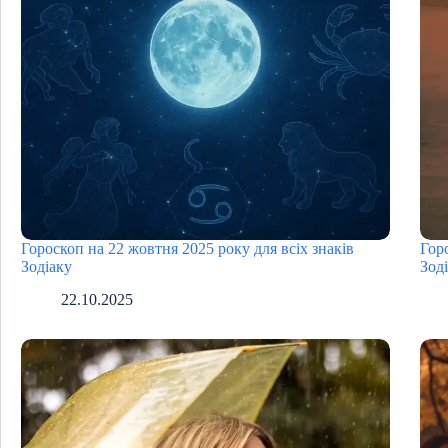
Гороскоп на 22 жовтня 2025 року для всіх знаків
Гор
Зодіаку
Зод
22.10.2025