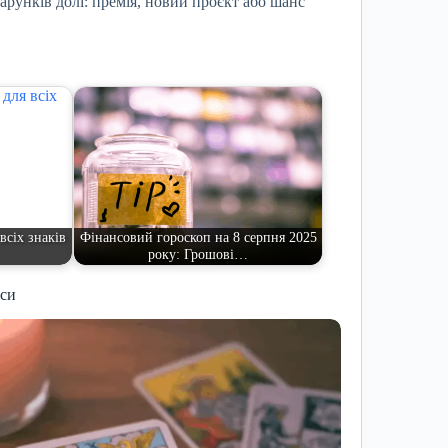
рунків долі: премія, новий проєкт або шанс
всіх знаків
Фінансовий гороскоп на 8 серпня 2025
року: Грошові…
иси