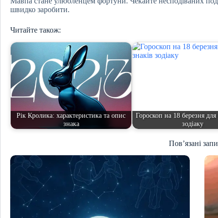
Мавпа стане улюбленцем фортуни. Чекайте несподіваних пода
швидко заробити.
Читайте також:
Рік Кролика: характеристика та опис
Гороскоп на 18 березня для 
знака
зодіаку
Пов’язані зап