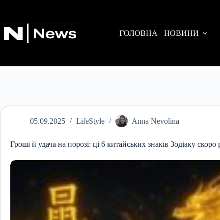
Перейти
до
вмісту
ГОЛОВНА
НОВИНИ
05.09.2025
LifeStyle
Anna Nevolina
Гроші й удача на порозі: ці 6 китайських знаків Зодіаку скоро