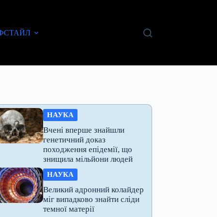
ФСТАЙЛ
НАУКА
Вчені вперше знайшли
генетичний доказ
походження епідемії, що
знищила мільйони людей
НАУКА
Великий адронний колайдер
міг випадково знайти сліди
темної матерії