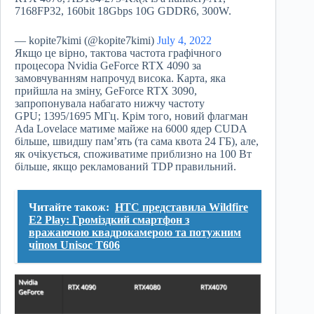
7168FP32, 160bit 18Gbps 10G GDDR6, 300W.
— kopite7kimi (@kopite7kimi)
July 4, 2022
Якщо це вірно, тактова частота графічного
процесора Nvidia GeForce RTX 4090 за
замовчуванням напрочуд висока. Карта, яка
прийшла на зміну, GeForce RTX 3090,
запропонувала набагато нижчу частоту
GPU; 1395/1695 МГц. Крім того, новий флагман
Ada Lovelace матиме майже на 6000 ядер CUDA
більше, швидшу пам’ять (та сама квота 24 ГБ), але,
як очікується, споживатиме приблизно на 100 Вт
більше, якщо рекламований TDP правильний.
Читайте також:
HTC представила Wildfire
E2 Play: Громіздкий смартфон з
вражаючою квадрокамерою та потужним
чіпом Unisoc T606