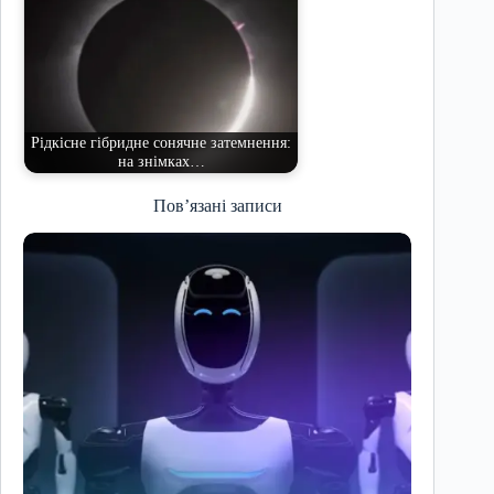
Рідкісне гібридне сонячне затемнення:
на знімках…
Пов’язані записи