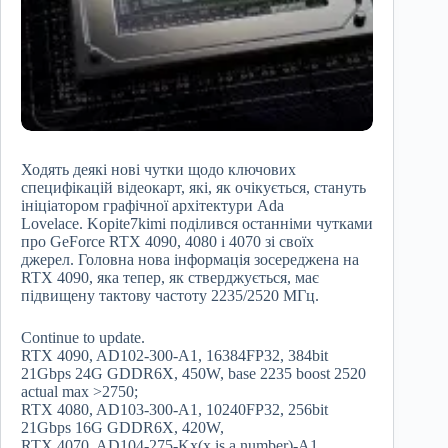
Ходять деякі нові чутки щодо ключових
специфікацій відеокарт, які, як очікується, стануть
ініціатором графічної архітектури Ada
Lovelace. Kopite7kimi поділився останніми чутками
про GeForce RTX 4090, 4080 і 4070 зі своїх
джерел. Головна нова інформація зосереджена на
RTX 4090, яка тепер, як стверджується, має
підвищену тактову частоту 2235/2520 МГц.
Continue to update.
RTX 4090, AD102-300-A1, 16384FP32, 384bit
21Gbps 24G GDDR6X, 450W, base 2235 boost 2520
actual max >2750;
RTX 4080, AD103-300-A1, 10240FP32, 256bit
21Gbps 16G GDDR6X, 420W,
RTX 4070, AD104-275-Kx(x is a number)-A1,