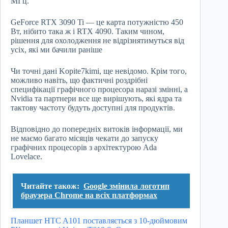
МГц.
GeForce RTX 3090 Ti — це карта потужністю 450
Вт, нібито така ж і RTX 4090. Таким чином,
рішення для охолодження не відрізнятимуться від
усіх, які ми бачили раніше
Чи точні дані Kopite7kimi, ще невідомо. Крім того,
можливо навіть, що фактичні роздрібні
специфікації графічного процесора наразі змінні, а
Nvidia та партнери все ще вирішують, які ядра та
тактову частоту будуть доступні для продуктів.
Відповідно до попередніх витоків інформації, ми
не маємо багато місяців чекати до запуску
графічних процесорів з архітектурою Ada
Lovelace.
Читайте також:
Google змінила логотип
браузера Chrome на всіх платформах
Планшет HTC A101 поставляється з 10-дюймовим