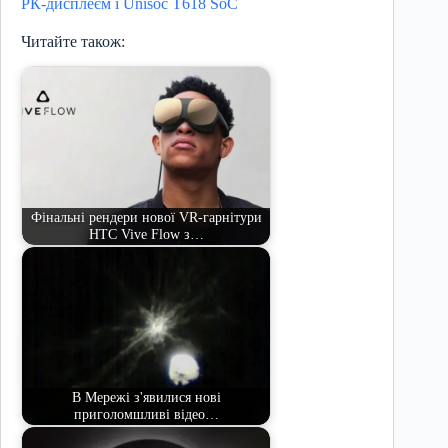
РК-дисплеєм і Unisoc T618 SoC
Читайте також:
Фінальні рендери нової VR-гарнітури
HTC Vive Flow з…
В Мережі з'явилися нові
приголомшливі відео…