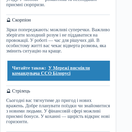
приємні сюрпризи.
🔮 Скорпіон
Зірки попереджають: можливі суперечки. Важливо
зберігати холодний розум і не піддаватися на
провокації. У роботі — час для рішучих дій. В
особистому житті вас чекає відверта розмова, яка
змінить ситуацію на краще.
Читайте також:
У Мережі висміяли
командувача ССО Білорусі
🔮 Стрілець
Сьогодні вас тягнутиме до пригод і нових
вражень. Добре планувати поїздки чи знайомитися
з новими людьми. У фінансовій сфері можливі
приємні бонуси. У коханні — щирість відкриє нові
горизонти.