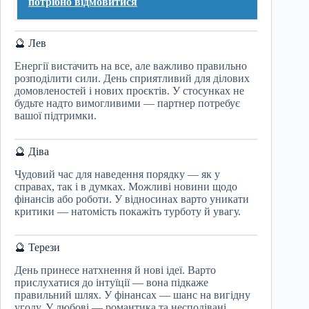
потрібно відмовитися
🔮 Лев
Енергії вистачить на все, але важливо правильно
розподілити сили. День сприятливий для ділових
домовленостей і нових проєктів. У стосунках не
будьте надто вимогливими — партнер потребує
вашої підтримки.
🔮 Діва
Чудовий час для наведення порядку — як у
справах, так і в думках. Можливі новини щодо
фінансів або роботи. У відносинах варто уникати
критики — натомість покажіть турботу й увагу.
🔮 Терези
День принесе натхнення й нові ідеї. Варто
прислухатися до інтуїції — вона підкаже
правильний шлях. У фінансах — шанс на вигідну
угоду. У любові — романтика та несподівані