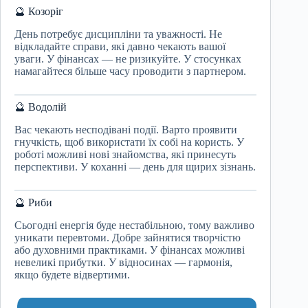
🔮 Козоріг
День потребує дисципліни та уважності. Не
відкладайте справи, які давно чекають вашої
уваги. У фінансах — не ризикуйте. У стосунках
намагайтеся більше часу проводити з партнером.
🔮 Водолій
Вас чекають несподівані події. Варто проявити
гнучкість, щоб використати їх собі на користь. У
роботі можливі нові знайомства, які принесуть
перспективи. У коханні — день для щирих зізнань.
🔮 Риби
Сьогодні енергія буде нестабільною, тому важливо
уникати перевтоми. Добре зайнятися творчістю
або духовними практиками. У фінансах можливі
невеликі прибутки. У відносинах — гармонія,
якщо будете відвертими.