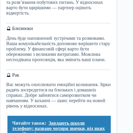
та розв’язання побутових питань. У відносинах
варто бути щирішими — партнер оцінить
відвертість.
🔮 Близнюки
День буде наповнений зустрічами та розмовами.
Ваша комунікабельність допоможе вирішити стару
проблему. У фінансовій сфері варто бути
обережними з великими витратами. Можлива
несподівана пропозиція, яка змінить ваші плани.
🔮 Рак
Вас можуть охоплювати емоційні коливання. Зірки
радять зосередитися на близьких і домашніх
справах. Добре зайнятися саморозвитком чи
навчанням. У коханні — шанс перейти на новий
рівень у відносинах.
Читайте також:
Завдають шкоди
телефону: названо чотири звички, від яких