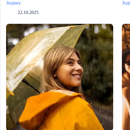
Зодіаку
Зод
22.10.2025