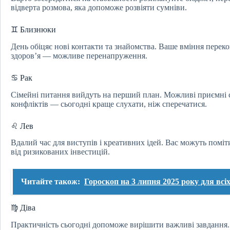
відверта розмова, яка допоможе розвіяти сумніви.
♊ Близнюки
День обіцяє нові контакти та знайомства. Ваше вміння перек
здоров’я — можливе перенапруження.
♋ Рак
Сімейні питання вийдуть на перший план. Можливі приємні с
конфліктів — сьогодні краще слухати, ніж сперечатися.
♌ Лев
Вдалий час для виступів і креативних ідей. Вас можуть помі
від ризикованих інвестицій.
Читайте також:
Гороскоп на 3 липня 2025 року для всіх
♍ Діва
Практичність сьогодні допоможе вирішити важливі завдання.