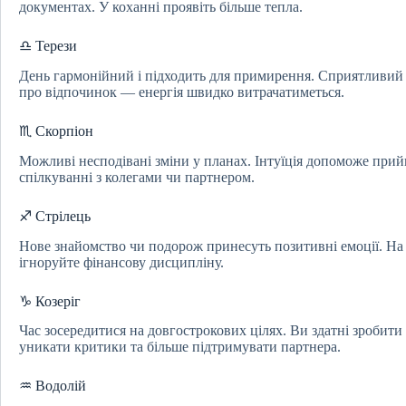
документах. У коханні проявіть більше тепла.
♎ Терези
День гармонійний і підходить для примирення. Сприятливий ч
про відпочинок — енергія швидко витрачатиметься.
♏ Скорпіон
Можливі несподівані зміни у планах. Інтуїція допоможе прий
спілкуванні з колегами чи партнером.
♐ Стрілець
Нове знайомство чи подорож принесуть позитивні емоції. На 
ігноруйте фінансову дисципліну.
♑ Козеріг
Час зосередитися на довгострокових цілях. Ви здатні зробити
уникати критики та більше підтримувати партнера.
♒ Водолій