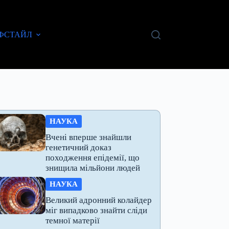
ФСТАЙЛ
НАУКА
Вчені вперше знайшли
генетичний доказ
походження епідемії, що
знищила мільйони людей
НАУКА
Великий адронний колайдер
міг випадково знайти сліди
темної матерії