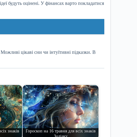
деї будуть оцінені. У фінансах варто покладатися
Можливі цікаві сни чи інтуїтивні підказки. В
всіх знаків
Гороскоп на 16 травня для всіх знаків
Зодіаку