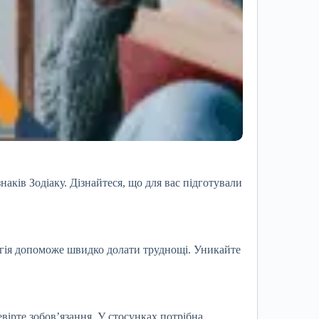
наків Зодіаку. Дізнайтеся, що для вас підготували
ргія допоможе швидко долати труднощі. Уникайте
евірте зобов’язання. У стосунках потрібна