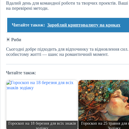
Вдалий день для командної роботи та творчих проектів. Ваші і
на перевірені методи.
Читайте також:
Заробляй криптовалюту на кроках
♓ Риби
Сьогодні добре підходить для відпочинку та відновлення сил. 
особистому житті — шанс на романтичний момент.
Читайте також:
Гороскоп на 18 березня для всіх знаків
Гороскоп на 25 травня для 
зодіаку
Зодіаку