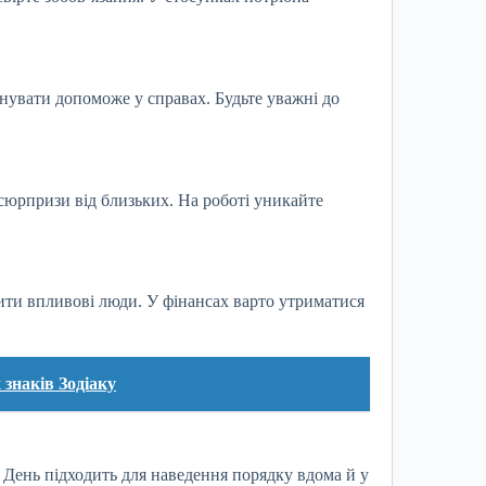
онувати допоможе у справах. Будьте уважні до
юрпризи від близьких. На роботі уникайте
тити впливові люди. У фінансах варто утриматися
 знаків Зодіаку
 День підходить для наведення порядку вдома й у