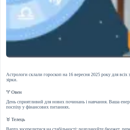
Астрологи склали гороскоп на 16 вересня 2025 року для всіх з
зірки.
♈ Овен
День сприятливий для нових починань і навчання. Ваша ене
поспіху у фінансових питаннях.
♉ Телець
Варто зосередитися на стабільності: розплануйте бюджет, пер