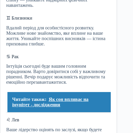
навантажень.
♊ Близнюки
Вдалий період для особистісного розвитку.
Можливе нове знайомство, яке вплине на ваше
життя. Уникайте поспішних висновків — істина
прихована глибше.
♋ Рак
Інтуїція сьогодні буде вашим головним
порадником. Варто довіритися собі у важливому
рішенні. Вечір подарує можливість відпочити та
емоційно перезавантажитися.
Читайте також:
Як сон впливає на
імунітет - дослідження
♌ Лев
Ваше лідерство оцінять по заслузі, якщо будете