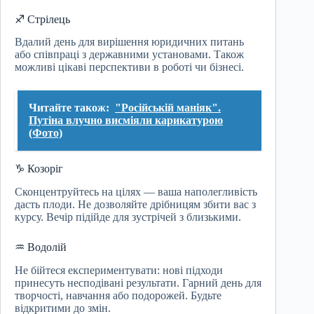
♐ Стрілець
Вдалий день для вирішення юридичних питань
або співпраці з державними установами. Також
можливі цікаві перспективи в роботі чи бізнесі.
Читайте також:
"Російській маніяк".
Путіна влучно висміяли карикатурою
(Фото)
♑ Козоріг
Сконцентруйтесь на цілях — ваша наполегливість
дасть плоди. Не дозволяйте дрібницям збити вас з
курсу. Вечір підійде для зустрічей з близькими.
♒ Водолій
Не бійтеся експериментувати: нові підходи
принесуть несподівані результати. Гарний день для
творчості, навчання або подорожей. Будьте
відкритими до змін.