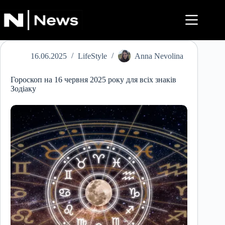
Перейти
до
вмісту
16.06.2025
LifeStyle
Anna Nevolina
Гороскоп на 16 червня 2025 року для всіх знаків
Зодіаку