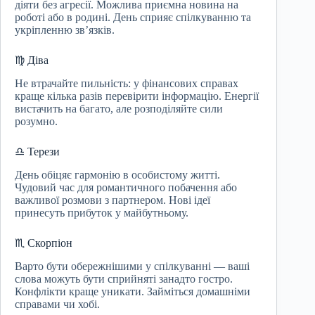
діяти без агресії. Можлива приємна новина на
роботі або в родині. День сприяє спілкуванню та
укріпленню зв’язків.
♍ Діва
Не втрачайте пильність: у фінансових справах
краще кілька разів перевірити інформацію. Енергії
вистачить на багато, але розподіляйте сили
розумно.
♎ Терези
День обіцяє гармонію в особистому житті.
Чудовий час для романтичного побачення або
важливої розмови з партнером. Нові ідеї
принесуть прибуток у майбутньому.
♏ Скорпіон
Варто бути обережнішими у спілкуванні — ваші
слова можуть бути сприйняті занадто гостро.
Конфлікти краще уникати. Займіться домашніми
справами чи хобі.