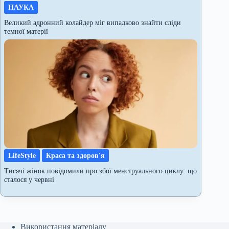
НАУКА
Великий адронний колайдер міг випадково знайти сліди
темної матерії
LifeStyle
Краса та здоров'я
Тисячі жінок повідомили про збої менструального циклу: що
сталося у червні
Використання матеріалу