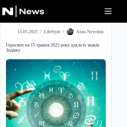
Перейти
до
вмісту
15.05.2025
LifeStyle
Anna Nevolina
Гороскоп на 15 травня 2025 року для всіх знаків
Зодіаку