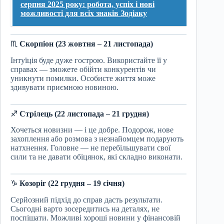
серпня 2025 року: робота, успіх і нові
можливості для всіх знаків Зодіаку
♏
Скорпіон (23 жовтня – 21 листопада)
Інтуїція буде дуже гострою. Використайте її у
справах — зможете обійти конкурентів чи
уникнути помилки. Особисте життя може
здивувати приємною новиною.
♐
Стрілець (22 листопада – 21 грудня)
Хочеться новизни — і це добре. Подорож, нове
захоплення або розмова з незнайомцем подарують
натхнення. Головне — не перебільшувати свої
сили та не давати обіцянок, які складно виконати.
♑
Козоріг (22 грудня – 19 січня)
Серйозний підхід до справ дасть результати.
Сьогодні варто зосередитись на деталях, не
поспішати. Можливі хороші новини у фінансовій