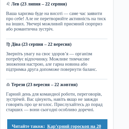
♌
Лев (23 липня – 22 серпня)
Ваша харизма буде на висоті — саме час заявити
про себе! Але не перетворюйте активність на тиск
на інших. Увечері можливий приємний сюрприз
або романтична зустріч.
♍
Діва (23 серпня – 22 вересня)
Зверніть увагу на своє здоров’я — організм
потребує відпочинку. Можливе тимчасове
зниження настрою, але гарна новина або
підтримка друга допоможе повернути баланс.
♎
Терези (23 вересня – 22 жовтня)
Гарний день для командної роботи, переговорів,
зустрічей. Вас цінують, навіть якщо не завжди
говорять про це вголос. Прислухайтесь до порад
старших — вони сьогодні особливо доречні.
Читайте також:
Кар’єрний гороскоп на 20