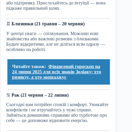
або підтримку. Прислухайтесь до інтуїції — вона
підкаже правильний шлях.
♊
Близнюки (21 травня – 20 червня)
У центрі уваги — спілкування. Можливі нові
знайомства або важливі розмови з близькими.
Будьте відкритими, але не діліться всім одразу —
особливо на роботі.
Читайте також:
Фінансовий гороскоп на
24 липня 2025 для всіх знаків Зодіаку: хто
ризикує, а хто заощаджує
♋
Рак (21 червня – 22 липня)
Сьогодні вам потрібен спокій і комфорт. Уникайте
конфліктів і не втручайтесь у чужі справи.
Займіться домашніми справами або турботою про
себе — це допоможе відновити енергію.