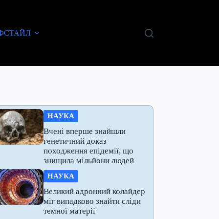
ФСТАЙЛ
НАУКА
Вчені вперше знайшли
генетичний доказ
походження епідемії, що
знищила мільйони людей
НАУКА
Великий адронний колайдер
міг випадково знайти сліди
темної матерії