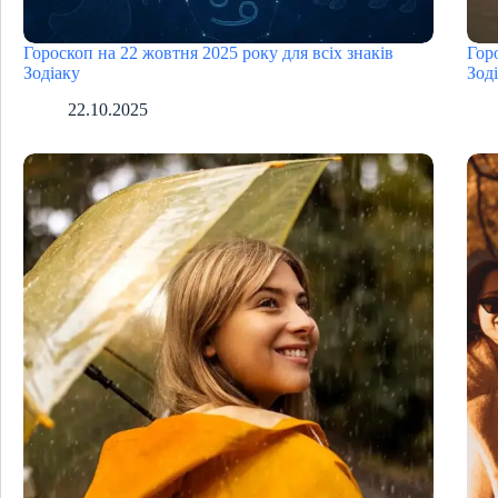
Гороскоп на 22 жовтня 2025 року для всіх знаків
Гор
Зодіаку
Зод
22.10.2025