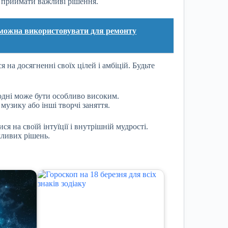
ж приймати важливі рішення.
не можна використовувати для ремонту
на досягненні своїх цілей і амбіцій. Будьте
дні може бути особливо високим.
узику або інші творчі заняття.
ся на своїй інтуїції і внутрішній мудрості.
жливих рішень.