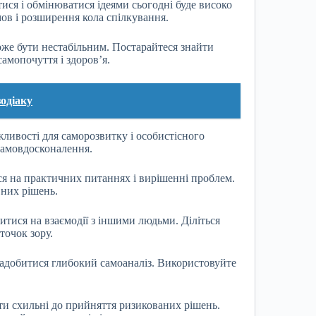
ися і обмінюватися ідеями сьогодні буде високо
ов і розширення кола спілкування.
же бути нестабільним. Постарайтеся знайти
самопочуття і здоров’я.
зодіаку
ивості для саморозвитку і особистісного
 самовдосконалення.
я на практичних питаннях і вирішенні проблем.
вних рішень.
итися на взаємодії з іншими людьми. Діліться
точок зору.
адобитися глибокий самоаналіз. Використовуйте
ти схильні до прийняття ризикованих рішень.