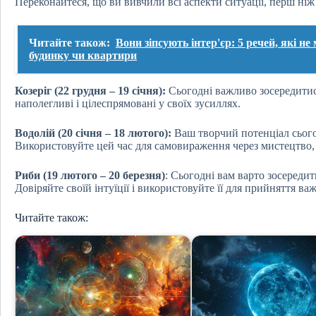
Переконайтеся, що ви вивчили всі аспекти ситуації, перш ні
Читайте також:
Вони зіпсують інтер'єр: 5 речей, які 
будинку чи квартири
Козеріг (22 грудня – 19 січня):
Сьогодні важливо зосередитися 
наполегливі і цілеспрямовані у своїх зусиллях.
Водолій (20 січня – 18 лютого):
Ваш творчий потенціал сього
Використовуйте цей час для самовираження через мистецтво, м
Риби (19 лютого – 20 березня)
: Сьогодні вам варто зосередити
Довіряйте своїй інтуїції і використовуйте її для прийняття ва
Читайте також: