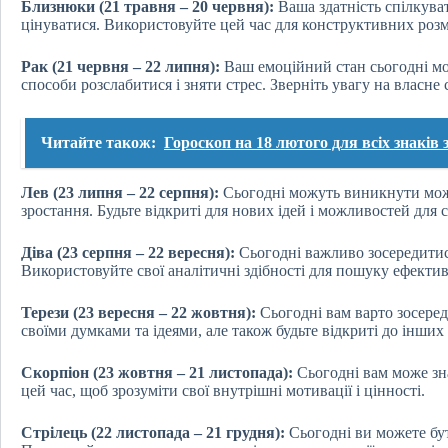
Близнюки (21 травня – 20 червня):
Ваша здатність спілкуват
цінуватися. Використовуйте цей час для конструктивних розм
Рак (21 червня – 22 липня):
Ваш емоційний стан сьогодні мо
способи розслабитися і зняти стрес. Зверніть увагу на власне 
Читайте також:
Гороскоп на 18 лютого для всіх знаків 
Лев (23 липня – 22 серпня):
Сьогодні можуть виникнути можл
зростання. Будьте відкриті для нових ідей і можливостей для
Діва (23 серпня – 22 вересня):
Сьогодні важливо зосередитис
Використовуйте свої аналітичні здібності для пошуку ефекти
Терези (23 вересня – 22 жовтня):
Сьогодні вам варто зосеред
своїми думками та ідеями, але також будьте відкриті до інших 
Скорпіон (23 жовтня – 21 листопада):
Сьогодні вам може зн
цей час, щоб зрозуміти свої внутрішні мотивації і цінності.
Стрілець (22 листопада – 21 грудня):
Сьогодні ви можете бу