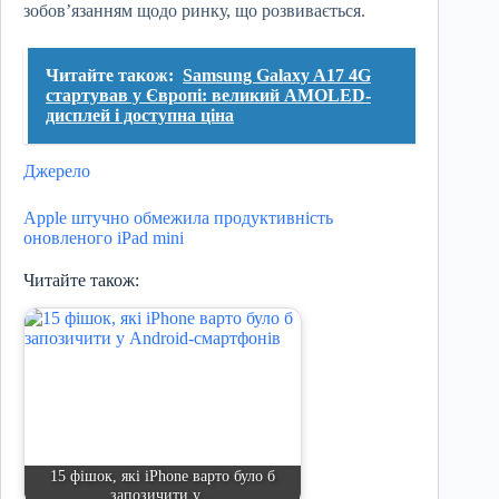
зобов’язанням щодо ринку, що розвивається.
Читайте також:
Samsung Galaxy A17 4G
стартував у Європі: великий AMOLED-
дисплей і доступна ціна
Джерело
Apple штучно обмежила продуктивність
оновленого iPad mini
Читайте також:
15 фішок, які iPhone варто було б
запозичити у…