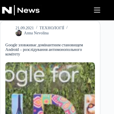
Перейти
до
вмісту
21.09.2021
ТЕХНОЛОГІЇ
Anna Nevolina
Google зловживає домінантним становищем
Android – розслідування антимонопольного
комітету