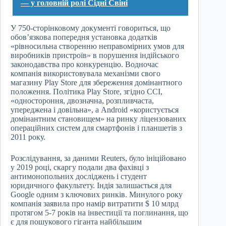
— у головній ролі Сідні Свіні
У 750-сторінковому документі говориться, що
обов’язкова попередня установка додатків
«рівносильна створенню неправомірних умов для
виробників пристроїв» в порушення індійського
законодавства про конкуренцію. Водночас
компанія використовувала механізми свого
магазину Play Store для збереження домінантного
положення. Політика Play Store, згідно CCI,
«одностороння, двозначна, розпливчаста,
упереджена і довільна», а Android «користується
домінантним становищем» на ринку ліцензованих
операційних систем для смартфонів і планшетів з
2011 року.
Розслідування, за даними Reuters, було ініційовано
у 2019 році, скаргу подали два фахівці з
антимонопольних досліджень і студент
юридичного факультету. Індія залишається для
Google одним з ключових ринків. Минулого року
компанія заявила про намір витратити $ 10 млрд
протягом 5-7 років на інвестиції та поглинання, що
є для пошукового гіганта найбільшим