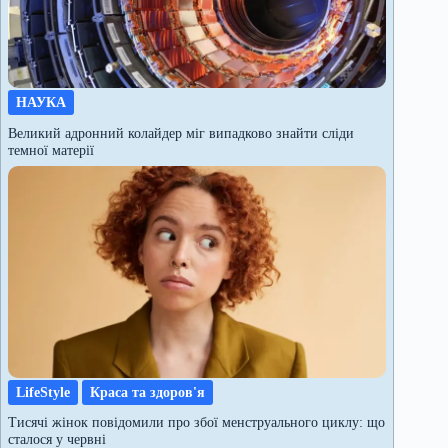
НАУКА
Великий адронний колайдер міг випадково знайти сліди
темної матерії
LifeStyle
Краса та здоров'я
Тисячі жінок повідомили про збої менструального циклу: що
сталося у червні