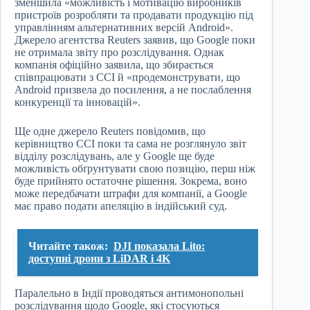
зменшила «можливість і мотивацію виробників
пристроїв розробляти та продавати продукцію під
управлінням альтернативних версій Android».
Джерело агентства Reuters заявив, що Google поки
не отримала звіту про розслідування. Однак
компанія офіційно заявила, що збирається
співпрацювати з CCI й «продемонструвати, що
Android призвела до посилення, а не послаблення
конкуренції та інновацій».
Ще одне джерело Reuters повідомив, що
керівництво CCI поки та сама не розглянуло звіт
відділу розслідувань, але у Google ще буде
можливість обґрунтувати свою позицію, перш ніж
буде прийнято остаточне рішення. Зокрема, воно
може передбачати штрафи для компанії, а Google
має право подати апеляцію в індійський суд.
Читайте також:
DJI показала Lito:
доступні дрони з LiDAR і 4K
Паралельно в Індії проводяться антимонопольні
розслідування щодо Google, які стосуються