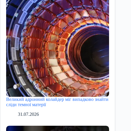
Великий адронний колайдер міг випадково знайти
сліди темної матерії
31.07.2026