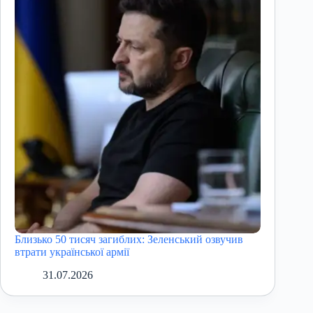
Близько 50 тисяч загиблих: Зеленський озвучив
втрати української армії
31.07.2026