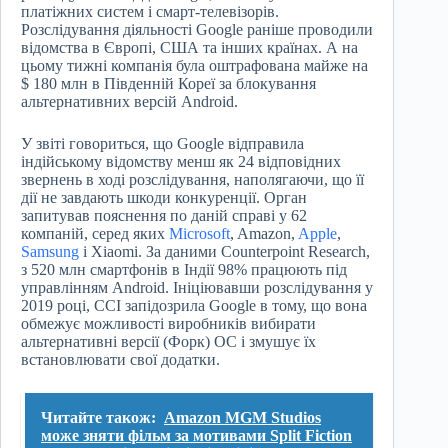
платіжних систем і смарт-телевізорів.
Розслідування діяльності Google раніше проводили
відомства в Європі, США та інших країнах. А на
цьому тижні компанія була оштрафована майже на
$ 180 млн в Південній Кореї за блокування
альтернативних версій Android.
У звіті говориться, що Google відправила
індійському відомству менш як 24 відповідних
звернень в ході розслідування, наполягаючи, що її
дії не завдають шкоди конкуренції. Орган
запитував пояснення по даній справі у 62
компаній, серед яких
Microsoft
, Amazon,
Apple
,
Samsung
і Xiaomi. За даними Counterpoint Research,
з 520 млн смартфонів в Індії 98% працюють під
управлінням Android. Ініціювавши розслідування у
2019 році, CCI запідозрила Google в тому, що вона
обмежує можливості виробників вибирати
альтернативні версії (Форк) ОС і змушує їх
встановлювати свої додатки.
Читайте також:
Amazon MGM Studios
може зняти фільм за мотивами Split Fiction