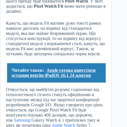
цього бренду буде називатися
Pixel Watch
. У звіті
додається, що
Pixel Watch Fit
може мати різницю в
дизайні.
Кажуть, що модель Fit матиме дуже товсті рамки
навколо дисплея, на відміну від стандартної
моделі, яка має майже безрамковий екран. Що
стосується конструкції, то на відміну від корпусу
стандартної моделі з нержавіючої сталі, кажуть, що
модель Fit має алюмінієвий корпус. Також, за
чутками, буде запущена спеціальна чорна версія.
Читайте також:
Apple готова випустити
останню версію iPadOS 16.1 24 жовтня
Очікується, що майбутні розумні годинники від
технологічного гіганта стануть офіційними в
наступному місяці під час щорічної конференції
розробників Google I/O. Якщо говорити про ціни,
очікується, що Google Pixel Watch Fit буде
коштувати близько 400 доларів, що дорожче,
ніж
Samsung
Galaxy Watch 4, і приблизно таку ж
ціну, як початкова ціна
Apple Watch
Series 7.