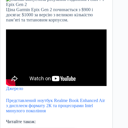
Ціна Garmin Epix Gen 2 починається з $900 і
досягає $1000 за версію з великою кількістю
пам’яті та титановим корпусом.
Джерело
Представлений ноутбук Realme Book Enhanced Air
з дисплеєм формату 2К та процесорами Intel
минулого покоління
Читайте також: