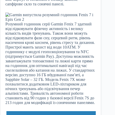
сапфірове скло та сонячні панелі.
Розумний годинник серії Garmin Fenix ​​7 здатний
відслідковувати фізичну активність і велику
кількість видів тренувань. Також вони можуть
відслідковувати фази сну, серцевий ритм, рівень
насичення крові киснем, рівень стресу та дихання.
Пристрої мають захист від води 10ATM. У
годиннику є модулі геопозиціонування та NFC
(підтримується Garmin Pay). Доступна можливість
завантажувати топоактивні та лижні карти прямо
на годинник для оптимальної навігації під час
скелелазіння або катання на лижах. У стандартних
версіях доступно 16 ГБ вбудованої пам’яті, а
Sapphire Solar – 32 ГБ. Модель Fenix ​​7X може
похвалитися додатковим LED-ліхтариком для
нічних тренувань або підсвічування печер
альпіністами. Тривалість автономної роботи
становить від 90 годин у базової версії Fenix ​​7S до
213 годин для модифікації із сонячними панелями.