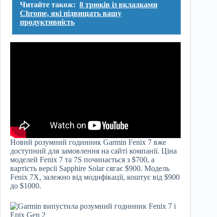
Читайте також:
8 трюків із вкладками
Chrome, які підвищать вашу
продуктивність
Новий розумний годинник Garmin Fenix ​​7 вже
доступний для замовлення на сайті компанії. Ціна
моделей Fenix ​​7 та 7S починається з $700, а
вартість версії Sapphire Solar сягає $900. Модель
Fenix ​​7X, залежно від модифікації, коштує від $900
до $1000.