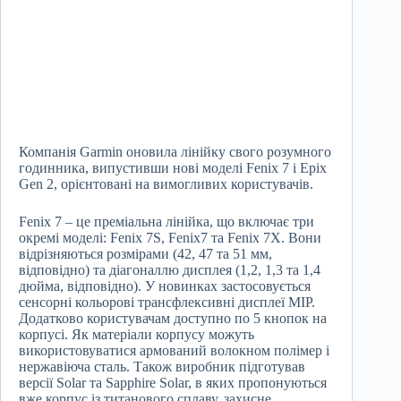
Компанія Garmin оновила лінійку свого розумного
годинника, випустивши нові моделі Fenix ​​7 і Epix
Gen 2, орієнтовані на вимогливих користувачів.
Fenix ​​7 – це преміальна лінійка, що включає три
окремі моделі: Fenix ​​7S, Fenix7 та Fenix ​​7X. Вони
відрізняються розмірами (42, 47 та 51 мм,
відповідно) та діагоналлю дисплея (1,2, 1,3 та 1,4
дюйма, відповідно). У новинках застосовується
сенсорні кольорові трансфлексивні дисплеї MIP.
Додатково користувачам доступно по 5 кнопок на
корпусі. Як матеріали корпусу можуть
використовуватися армований волокном полімер і
нержавіюча сталь. Також виробник підготував
версії Solar та Sapphire Solar, в яких пропонуються
вже корпус із титанового сплаву, захисне