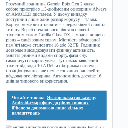
Розумний годинник Garmin Epix Gen 2 являє
собою пристрій з 1,3-дюймовим сенсорним Always
on AMOLED дисплеєм. У цьому випадку
доступний лише один розмір корпусу – 47 мм.
Корпус може виготовлятися з нержавіючої сталі та
титану. Версії початкового рівня оснащені
захисним склом Gorilla Glass DX, а моделі вищого
рівня – сапфіровим склом. Місткість вбудованої
пам’яті може становити 16 або 32 ГБ. Годинник
дозволяє відслідковувати фізичну активність,
заняття різними видами спорту, фази сну,
самопочуття користувача. Тут також заявлений
захист від води 10 АТМ та підтримка систем
позиціонування, але немає сонячних панелей та
вбудованого ліхтарика. Автономність досягає 16
днів за типового використання.
Читайте також:
Як «прокачати» камеру
Android-смартфону до рівня топових
iPhone за допомогою лише кількох
налаштувань