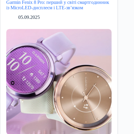
Garmin Fenix 8 Pro: перший у світі смартгодинник
із MicroLED-дисплеєм і LTE-зв’язком
05.09.2025