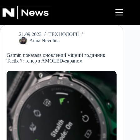
Перейти
до
вмісту
21.09.2023
ТЕХНОЛОГІЇ
Anna Nevolina
Garmin показала оновлений міцний годинник
Tactix 7: тепер з AMOLED-екраном