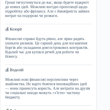
Гроші тягнутимуться до вас, якщо будете відкриті
до нових ідей. Можливі вигідні пропозиції щодо
підробітку або фрілансу. Але є ймовірність зайвих
витрат на подорожі чи розваги.
💰 Козоріг
Фінансові справи йдуть рівно, але зірки радять
уникати ризиків. Це гарний день для погашення
боргів або укладання довгострокових контрактів.
Вдалий час для купівлі речей для роботи чи
бізнесу.
💰 Водолій
Можливі нові фінансові перспективи через
знайомства. Не варто боятися інноваційних ідей
— вони принесуть користь. Але витрати на друзів
чи соціальні заходи можуть «з’їсти» частину
бюджету.