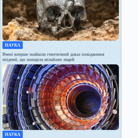
НАУКА
Вчені вперше знайшли генетичний доказ походження
епідемії, що знищила мільйони людей
НАУКА