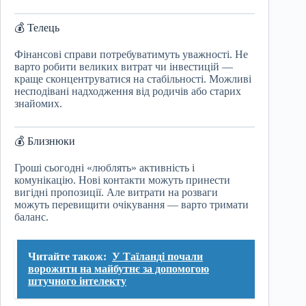
💰 Телець
Фінансові справи потребуватимуть уважності. Не
варто робити великих витрат чи інвестицій —
краще сконцентруватися на стабільності. Можливі
несподівані надходження від родичів або старих
знайомих.
💰 Близнюки
Гроші сьогодні «люблять» активність і
комунікацію. Нові контакти можуть принести
вигідні пропозиції. Але витрати на розваги
можуть перевищити очікування — варто тримати
баланс.
Читайте також:
У Таїланді почали
ворожити на майбутнє за допомогою
штучного інтелекту