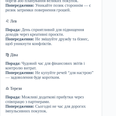
боргів або планування великих покупок.
Попередження:
Уникайте позик стороннім — є
ризик затримки повернення грошей.
♌ Лев
Порада:
День сприятливий для підвищення
доходів через креативні проєкти.
Попередження:
Не змішуйте дружбу та бізнес,
щоб уникнути конфліктів.
♍ Діва
Порада:
Чудовий час для фінансових звітів і
контролю витрат.
Попередження:
Не купуйте речей “для настрою”
— задоволення буде коротким.
♎ Терези
Порада:
Можливі додаткові прибутки через
співпрацю з партнерами.
Попередження:
Сьогодні не час для дорогих
імпульсивних покупок.