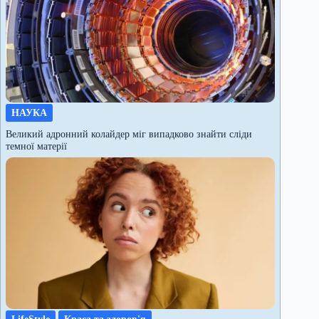
НАУКА
Великий адронний колайдер міг випадково знайти сліди
темної матерії
LifeStyle
Краса та здоров'я