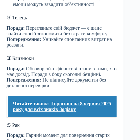
— емоції можуть завадити об’єктивності.
♉ Телець
Порада:
Перегляньте свій бюджет — є шанс
знайти спосіб зекономити без втрати комфорту.
Попередження:
Уникайте спонтанних витрат на
розваги.
♊ Близнюки
Порада:
Обговорюйте фінансові плани з тими, хто
має досвід. Поради з боку сьогодні безцінні.
Попередження:
Не підписуйте документи без
детальної перевірки.
Читайте також:
Гороскоп на 8 червня 2025
року для всіх знаків Зодіаку
♋ Рак
Порада:
Гарний момент для повернення старих