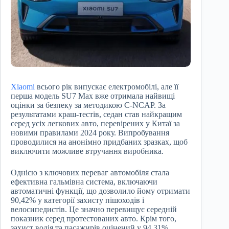
Xiaomi
всього рік випускає електромобілі, але її
перша модель SU7 Max вже отримала найвищі
оцінки за безпеку за методикою C-NCAP. За
результатами краш-тестів, седан став найкращим
серед усіх легкових авто, перевірених у Китаї за
новими правилами 2024 року. Випробування
проводилися на анонімно придбаних зразках, щоб
виключити можливе втручання виробника.
Однією з ключових переваг автомобіля стала
ефективна гальмівна система, включаючи
автоматичні функції, що дозволило йому отримати
90,42% у категорії захисту пішоходів і
велосипедистів. Це значно перевищує середній
показник серед протестованих авто. Крім того,
захист водія та пасажирів оцінений у 94,31%.