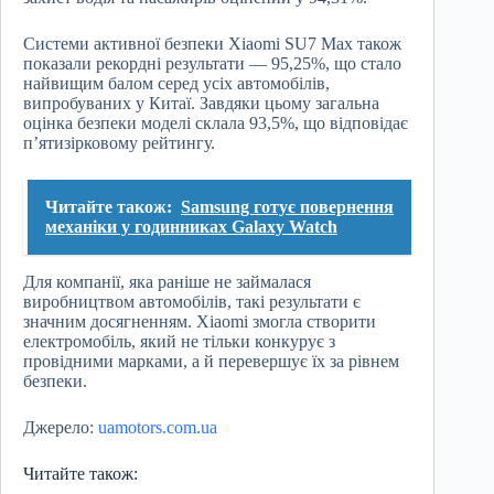
Системи активної безпеки Xiaomi SU7 Max також
показали рекордні результати — 95,25%, що стало
найвищим балом серед усіх автомобілів,
випробуваних у Китаї. Завдяки цьому загальна
оцінка безпеки моделі склала 93,5%, що відповідає
п’ятизірковому рейтингу.
Читайте також:
Samsung готує повернення
механіки у годинниках Galaxy Watch
Для компанії, яка раніше не займалася
виробництвом автомобілів, такі результати є
значним досягненням. Xiaomi змогла створити
електромобіль, який не тільки конкурує з
провідними марками, а й перевершує їх за рівнем
безпеки.
Джерело:
uamotors.com.ua
Читайте також: