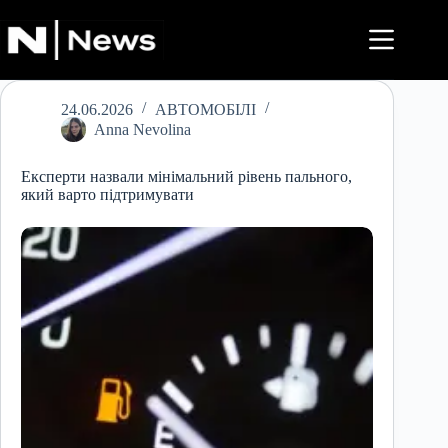
Перейти
до
вмісту
24.06.2026
АВТОМОБІЛІ
Anna Nevolina
Експерти назвали мінімальний рівень пального,
який варто підтримувати