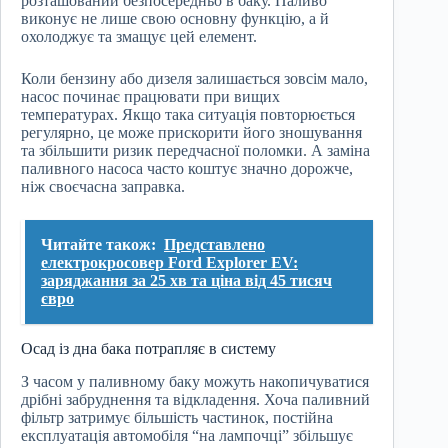
розташований безпосередньо в баку. Паливо
виконує не лише свою основну функцію, а й
охолоджує та змащує цей елемент.
Коли бензину або дизеля залишається зовсім мало,
насос починає працювати при вищих
температурах. Якщо така ситуація повторюється
регулярно, це може прискорити його зношування
та збільшити ризик передчасної поломки. А заміна
паливного насоса часто коштує значно дорожче,
ніж своєчасна заправка.
Читайте також:
Представлено
електрокросовер Ford Explorer EV:
заряджання за 25 хв та ціна від 45 тисяч
євро
Осад із дна бака потрапляє в систему
З часом у паливному баку можуть накопичуватися
дрібні забруднення та відкладення. Хоча паливний
фільтр затримує більшість частинок, постійна
експлуатація автомобіля “на лампочці” збільшує