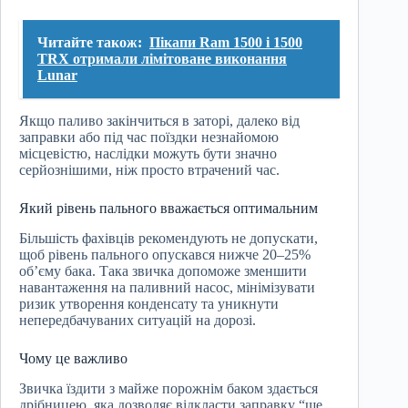
Читайте також:
Пікапи Ram 1500 і 1500
TRX отримали лімітоване виконання
Lunar
Якщо паливо закінчиться в заторі, далеко від
заправки або під час поїздки незнайомою
місцевістю, наслідки можуть бути значно
серйознішими, ніж просто втрачений час.
Який рівень пального вважається оптимальним
Більшість фахівців рекомендують не допускати,
щоб рівень пального опускався нижче 20–25%
об’єму бака. Така звичка допоможе зменшити
навантаження на паливний насос, мінімізувати
ризик утворення конденсату та уникнути
непередбачуваних ситуацій на дорозі.
Чому це важливо
Звичка їздити з майже порожнім баком здається
дрібницею, яка дозволяє відкласти заправку “ще