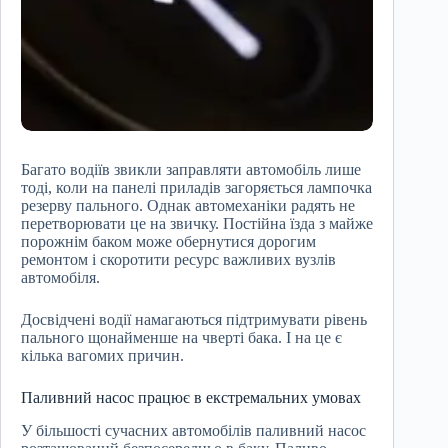
Багато водіїв звикли заправляти автомобіль лише
тоді, коли на панелі приладів загоряється лампочка
резерву пального. Однак автомеханіки радять не
перетворювати це на звичку. Постійна їзда з майже
порожнім баком може обернутися дорогим
ремонтом і скоротити ресурс важливих вузлів
автомобіля.
Досвідчені водії намагаються підтримувати рівень
пального щонайменше на чверті бака. І на це є
кілька вагомих причин.
Паливний насос працює в екстремальних умовах
У більшості сучасних автомобілів паливний насос