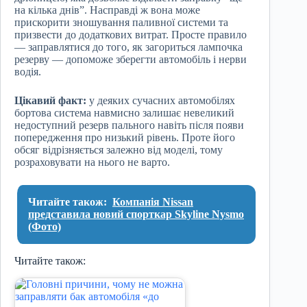
на кілька днів”. Насправді ж вона може
прискорити зношування паливної системи та
призвести до додаткових витрат. Просте правило
— заправлятися до того, як загориться лампочка
резерву — допоможе зберегти автомобіль і нерви
водія.
Цікавий факт:
у деяких сучасних автомобілях
бортова система навмисно залишає невеликий
недоступний резерв пального навіть після появи
попередження про низький рівень. Проте його
обсяг відрізняється залежно від моделі, тому
розраховувати на нього не варто.
Читайте також:
Компанія Nissan
представила новий спорткар Skyline Nysmo
(Фото)
Читайте також: