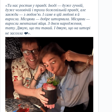
«Ти нас ростив у правді. Іноді — дуже гучній,
дуже чоловічій і трохи божевільній правді, але
завжди — з любов’ю. І саме в цій любові я й
виросла. Місцями — добре штормила. Місцями —
виросли ментальні яйця. З днем народження,
тату. Дякую, що ти такий. І дякую, що на шторі
не засохла ❤️».