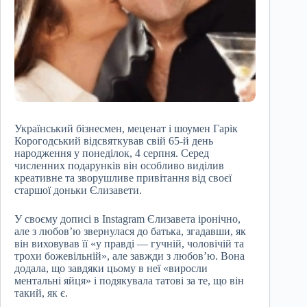
Український бізнесмен, меценат і шоумен Гарік
Корогодський відсвяткував свій 65-й день
народження у понеділок, 4 серпня. Серед
численних подарунків він особливо виділив
креативне та зворушливе привітання від своєї
старшої доньки Єлизавети.
У своєму дописі в Instagram Єлизавета іронічно,
але з любов’ю звернулася до батька, згадавши, як
він виховував її «у правді — гучній, чоловічій та
трохи божевільній», але завжди з любов’ю. Вона
додала, що завдяки цьому в неї «виросли
ментальні яйця» і подякувала татові за те, що він
такий, як є.