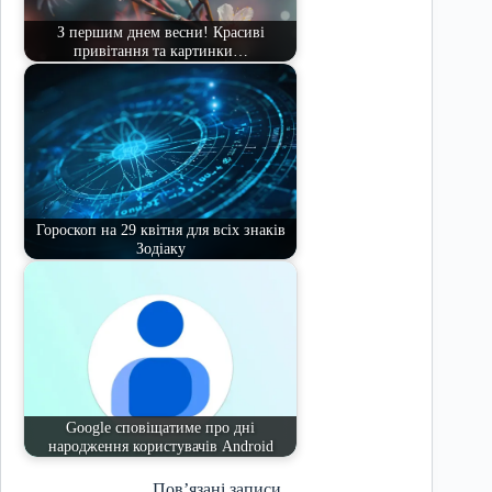
З першим днем весни! Красиві
привітання та картинки…
Гороскоп на 29 квітня для всіх знаків
Зодіаку
Google сповіщатиме про дні
народження користувачів Android
Пов’язані записи