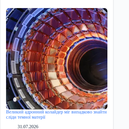
Великий адронний колайдер міг випадково знайти
сліди темної матерії
31.07.2026