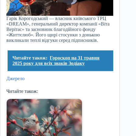
Гарік Корогодський — власник київського ТРЦ
«DREAM», генеральний директор компанії «Віта
Верітас» та засновник благодійного фонду
«Життєлюб». Його щирі стосунки з донькою
викликали теплі відгуки серед підписників.
Читайте також:
Гороскоп на 31 травня
2025 року для всіх знаків Зодіаку
Джерело
Читайте також: