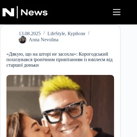
Перейти
до
вмісту
13.08.2025
LifeStyle
,
Курйози
Anna Nevolina
«Дякую, що на шторі не засохла»: Корогодський
похизувався іронічним привітанням із ювілеєм від
старшої доньки