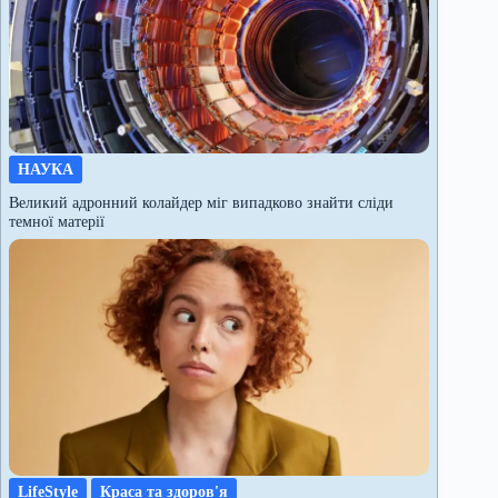
НАУКА
Великий адронний колайдер міг випадково знайти сліди
темної матерії
LifeStyle
Краса та здоров'я