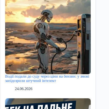
Водії подали до суду через ціни на бензин: у змові
запідозрили штучний інтелект
24.06.2026