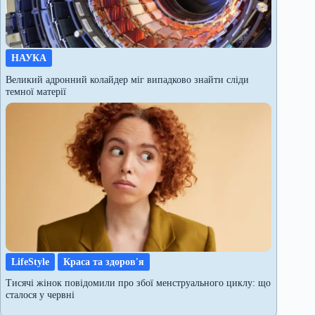
НАУКА
Великий адронний колайдер міг випадково знайти сліди
темної матерії
LifeStyle
Краса та здоров'я
Тисячі жінок повідомили про збої менструального циклу: що
сталося у червні