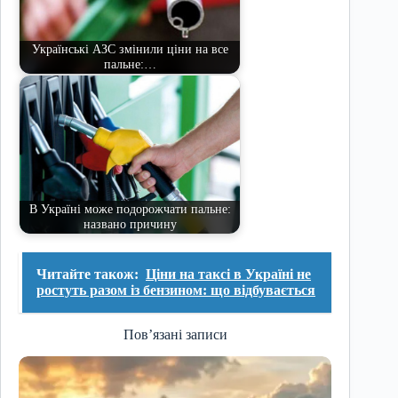
Українські АЗС змінили ціни на все
пальне:…
В Україні може подорожчати пальне:
названо причину
Читайте також:
Ціни на таксі в Україні не
ростуть разом із бензином: що відбувається
Пов’язані записи