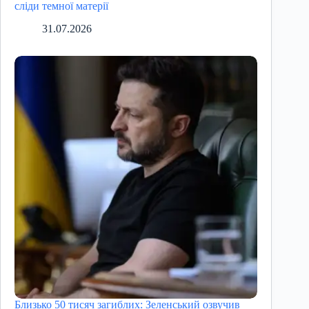
сліди темної матерії
31.07.2026
Близько 50 тисяч загиблих: Зеленський озвучив