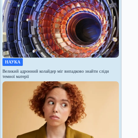
НАУКА
Великий адронний колайдер міг випадково знайти сліди
темної матерії