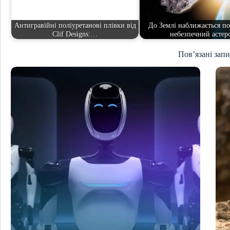
Антигравійні поліуретанові плівки від
До Землі наближається п
Clif Designs:…
небезпечний астер
Пов’язані зап