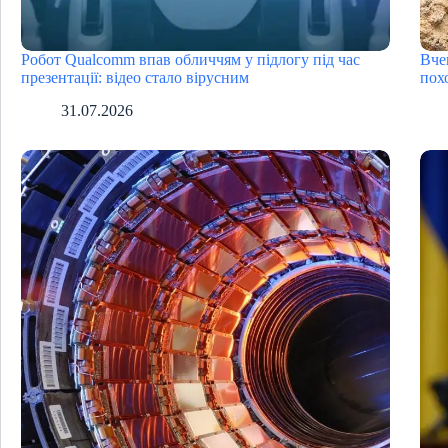
Робот Qualcomm впав обличчям у підлогу під час
Вче
презентації: відео стало вірусним
пох
31.07.2026