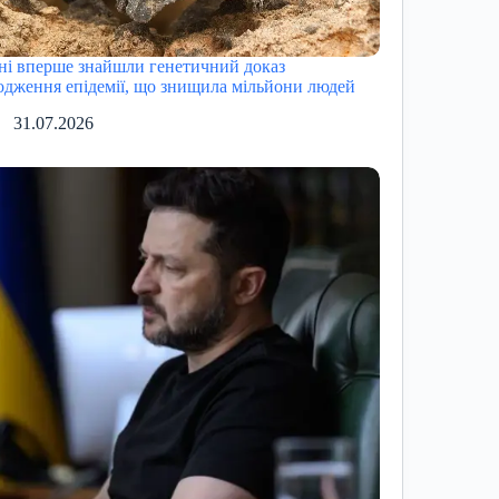
ні вперше знайшли генетичний доказ
одження епідемії, що знищила мільйони людей
31.07.2026