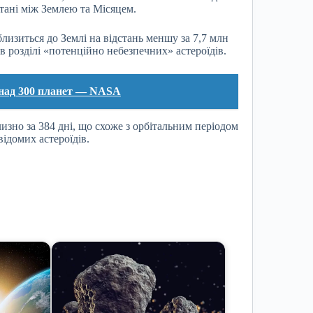
дстані між Землею та Місяцем.
близиться до Землі на відстань меншу за 7,7 млн
в розділі «потенційно небезпечних» астероїдів.
онад 300 планет — NASA
изно за 384 дні, що схоже з орбітальним періодом
ідомих астероїдів.