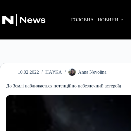
Перейти
до
вмісту
ГОЛОВНА
НОВИНИ
10.02.2022
НАУКА
Anna Nevolina
До Землі наближається потенційно небезпечний астероїд