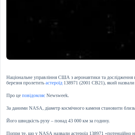
Національне управління США з аеронавтики та дослідження 
березня пролетить
астероїд
138971 (2001 CB21), який назвали
Про це
повідомляє
Newsweek.
За даними NASA, діаметр космічного каменя становити близьк
Його швидкість руху – понад 43 000 км за годину.
Попри те, що у NASA назвали астероїд 138971 «потенційно н