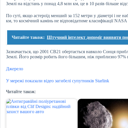
Землі на відстань у понад 4,8 млн км, це в 10 разів більше ві
По суті, якщо астероїд менший за 152 метри у діаметрі і не на
км, то космічний камінь не відповідатиме класифікації NASA 
Читайте також:
Штучний інтелект допоміг виявити п
Зазначається, що 2001 CB21 обертається навколо Сонця прибл
Землі. Його розмір робить його більшим, ніж приблизно 97% в
Джерело
У мережі показали відео загибелі супутників Starlink
Читайте також: