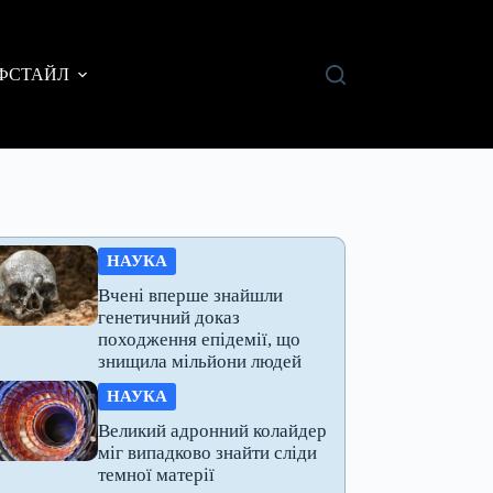
ФСТАЙЛ
НАУКА
Вчені вперше знайшли
генетичний доказ
походження епідемії, що
знищила мільйони людей
НАУКА
Великий адронний колайдер
міг випадково знайти сліди
темної матерії