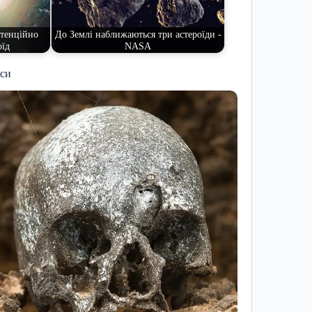
отенційно
До Землі наближаються три астероїди -
оїд
NASA
иси