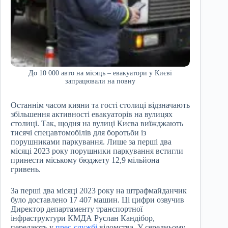
До 10 000 авто на місяць – евакуатори у Києві
запрацювали на повну
Останнім часом кияни та гості столиці відзначають
збільшення активності евакуаторів на вулицях
столиці. Так, щодня на вулиці Києва виїжджають
тисячі спецавтомобілів для боротьби із
порушниками паркування. Лише за перші два
місяці 2023 року порушники паркування встигли
принести міському бюджету 12,9 мільйона
гривень.
За перші два місяці 2023 року на штрафмайданчик
було доставлено 17 407 машин. Ці цифри озвучив
Директор департаменту транспортної
інфраструктури КМДА Руслан Кандібор,
передають у
прес-службі
відомства. У середньому