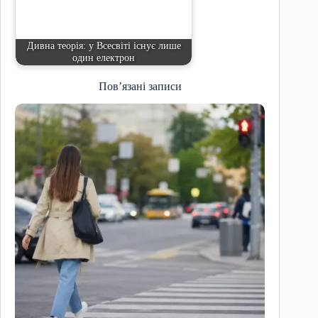
Дивна теорія: у Всесвіті існує лише
один електрон
Пов’язані записи