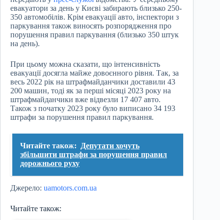
евакуатори за день у Києві забирають близько 250-
350 автомобілів. Крім евакуації авто, інспектори з
паркування також виносять розпорядження про
порушення правил паркування (близько 350 штук
на день).
При цьому можна сказати, що інтенсивність
евакуації досягла майже довоєнного рівня. Так, за
весь 2022 рік на штрафмайданчики доставили 43
200 машин, тоді як за перші місяці 2023 року на
штрафмайданчики вже відвезли 17 407 авто.
Також з початку 2023 року було виписано 34 193
штрафи за порушення правил паркування.
Читайте також:
Депутати хочуть
збільшити штрафи за порушення правил
дорожнього руху
Джерело:
uamotors.com.ua
Читайте також: