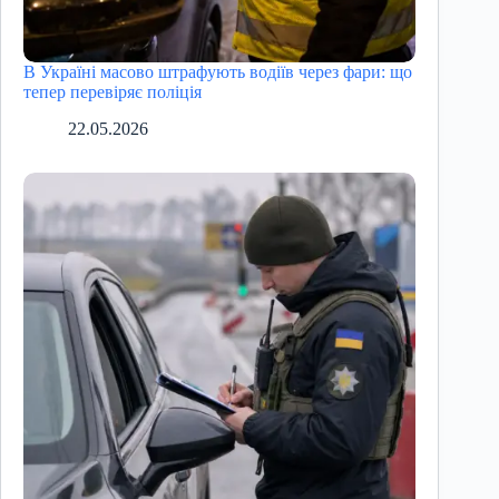
В Україні масово штрафують водіїв через фари: що
тепер перевіряє поліція
22.05.2026