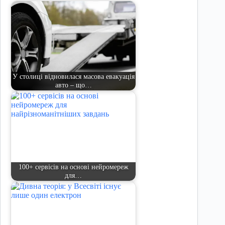
У столиці відновилася масова евакуація
авто – що…
100+ сервісів на основі нейромереж
для…