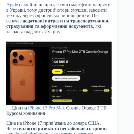
Apple
офіційно не продає свої смартфони напряму
в Україні, тому дистриб’ютори змушені завозити
техніку через європейські чи інші ринки. Це
означає
додаткові витрати на транспортування,
страхування та оформлення документів
, які
також закладаються у ціну.
Ціна на
iPhone 17 Pro Max
Cosmic Orange 2 TB
Курсові коливання
Ціна на iPhone 17 прив’язана до долара США.
Через
валютні ризики та нестабільність гривні
,
українські рітейлери закладають у вартість