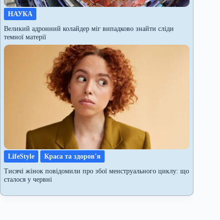
НАУКА
Великий адронний колайдер міг випадково знайти сліди
темної матерії
LifeStyle
Краса та здоров'я
Тисячі жінок повідомили про збої менструального циклу: що
сталося у червні