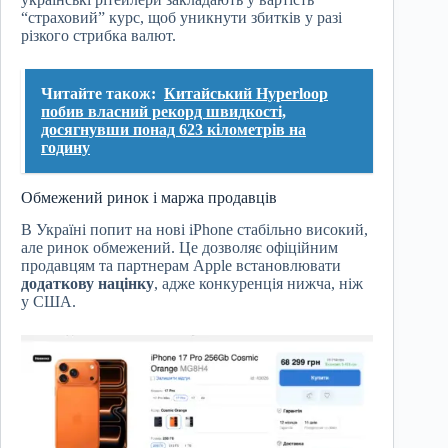
“страховий” курс, щоб уникнути збитків у разі
різкого стрибка валют.
Читайте також:
Китайський Hyperloop
побив власний рекорд швидкості,
досягнувши понад 623 кілометрів на
годину
Обмежений ринок і маржа продавців
В Україні попит на нові iPhone стабільно високий,
але ринок обмежений. Це дозволяє офіційним
продавцям та партнерам Apple встановлювати
додаткову націнку
, адже конкуренція нижча, ніж
у США.